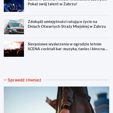
Pokaż swój talent w Zabrzu!
Zdobądź umiejętności ratujące życie na
Dniach Otwartych Straży Miejskiej w Zabrzu
Sierpniowe wydarzenia w ogrodzie letnim
SCENA cocktail bar: muzyka, taniec i kino na
świeżym powietrzu
S
L
z
u
y
m
b
e
k
n
Sprawdź również
i
F
i
e
b
s
e
t
z
i
p
w
i
a