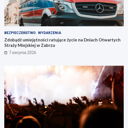
r
z
u
!
BEZPIECZEŃSTWO
WYDARZENIA
Zdobądź umiejętności ratujące życie na Dniach Otwartych
Straży Miejskiej w Zabrzu
7 sierpnia 2026