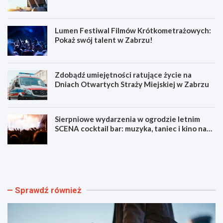
Lumen Festiwal Filmów Krótkometrażowych:
Pokaż swój talent w Zabrzu!
Zdobądź umiejętności ratujące życie na
Dniach Otwartych Straży Miejskiej w Zabrzu
Sierpniowe wydarzenia w ogrodzie letnim
SCENA cocktail bar: muzyka, taniec i kino na
świeżym powietrzu
S
L
z
u
y
m
b
e
k
n
Sprawdź również
i
F
i
e
b
s
e
t