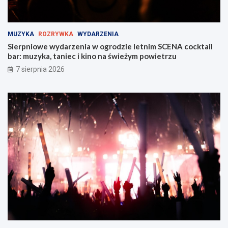
!
s
k
i
MUZYKA
ROZRYWKA
WYDARZENIA
e
Sierpniowe wydarzenia w ogrodzie letnim SCENA cocktail
j
bar: muzyka, taniec i kino na świeżym powietrzu
w
Z
7 sierpnia 2026
a
b
r
z
u