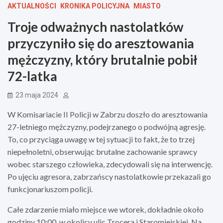
AKTUALNOŚCI
KRONIKA POLICYJNA
MIASTO
Troje odważnych nastolatków
przyczyniło się do aresztowania
mężczyzny, który brutalnie pobił
72-latka
23 maja 2024
W Komisariacie II Policji w Zabrzu doszło do aresztowania
27-letniego mężczyzny, podejrzanego o podwójną agresję.
To, co przyciąga uwagę w tej sytuacji to fakt, że to trzej
niepełnoletni, obserwując brutalne zachowanie sprawcy
wobec starszego człowieka, zdecydowali się na interwencję.
Po ujęciu agresora, zabrzańscy nastolatkowie przekazali go
funkcjonariuszom policji.
Całe zdarzenie miało miejsce we wtorek, dokładnie około
godziny 10:00, w okolicy ulic Trocera i Staromiejskiej. Na