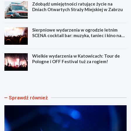
Zdobądź umiejętności ratujące życie na
Dniach Otwartych Straży Miejskiej w Zabrzu
Sierpniowe wydarzenia w ogrodzie letnim
SCENA cocktail bar: muzyka, taniec i kino na
świeżym powietrzu
Wielkie wydarzenia w Katowicach: Tour de
Pologne i OFF Festival tuż za rogiem!
L
Z
u
d
m
o
e
b
n
ą
Sprawdź również
F
d
e
ź
s
u
t
m
i
i
w
e
a
j