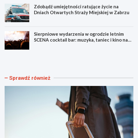
Zdobądź umiejętności ratujące życie na
Dniach Otwartych Straży Miejskiej w Zabrzu
Sierpniowe wydarzenia w ogrodzie letnim
SCENA cocktail bar: muzyka, taniec i kino na
świeżym powietrzu
S
L
z
u
y
m
b
e
k
n
Sprawdź również
i
F
i
e
b
s
e
t
z
i
p
w
i
a
e
l
c
F
z
i
n
l