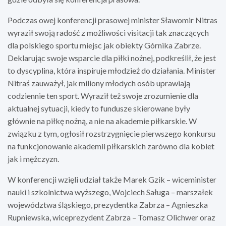
Podczas owej konferencji prasowej minister Sławomir Nitras
wyraził swoją radość z możliwości visitacji tak znaczących
dla polskiego sportu miejsc jak obiekty Górnika Zabrze.
Deklarując swoje wsparcie dla piłki nożnej, podkreślił, że jest
to dyscyplina, która inspiruje młodzież do działania. Minister
Nitraś zauważył, jak miliony młodych osób uprawiają
codziennie ten sport. Wyraził też swoje zrozumienie dla
aktualnej sytuacji, kiedy to fundusze skierowane były
głównie na piłkę nożną, a nie na akademie piłkarskie. W
związku z tym, ogłosił rozstrzygnięcie pierwszego konkursu
na funkcjonowanie akademii piłkarskich zarówno dla kobiet
jak i mężczyzn.
W konferencji wzięli udział także Marek Gzik – wiceminister
nauki i szkolnictwa wyższego, Wojciech Saługa – marszałek
województwa śląskiego, prezydentka Zabrza – Agnieszka
Rupniewska, wiceprezydent Zabrza – Tomasz Olichwer oraz