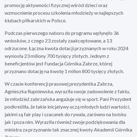
promocję aktywności fizycznej wśród dzieci oraz
wzmocnienie procesu szkolenia młodzieży w najlepszych
klubach piłkarskich w Polsce.
Podczas pierwszego naboru do programu wpłynęło 36
wniosków, z czego 23 zostały zaakceptowane, a 13
odrzucone. Łączna kwota dotacji przyznanych w roku 2024
wyniosła 23 miliony 700 tysięcy złotych. Jednym z
beneficjentów jest Fundacja Górnika Zabrze, której
przyznano dotację na kwotę 1 milion 800 tysięcy złotych.
W czasie konferencji prasowej prezydentka Zabrza,
Agnieszka Rupniewska, wyraziła swoje zadowolenie z faktu,
że młodzież zabrzańska angażuje się w sport. Pani Prezydent
podkreśliła, że takie inicjatywy uczą młodych ludzi wartości,
jakimi są fair play i szacunek do rywala, zarówno na boisku
jak i poza nim. Wyraziła również swoje podziękowania dla
ministra za przyznanie tak znacznej kwoty Akademii Górnika