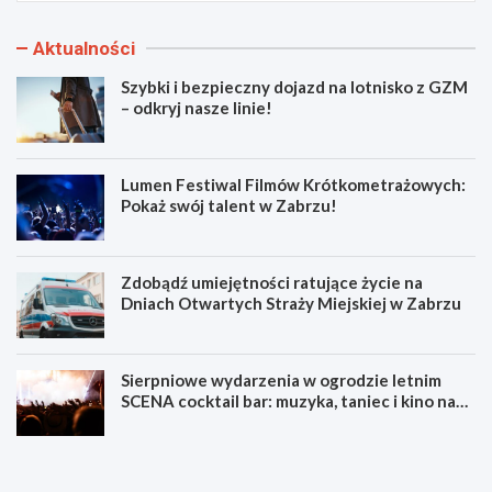
Aktualności
Szybki i bezpieczny dojazd na lotnisko z GZM
– odkryj nasze linie!
Lumen Festiwal Filmów Krótkometrażowych:
Pokaż swój talent w Zabrzu!
Zdobądź umiejętności ratujące życie na
Dniach Otwartych Straży Miejskiej w Zabrzu
Sierpniowe wydarzenia w ogrodzie letnim
SCENA cocktail bar: muzyka, taniec i kino na
świeżym powietrzu
S
L
z
u
y
m