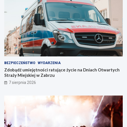
n
t
i
w
e
Z
!
a
b
r
z
u
!
BEZPIECZEŃSTWO
WYDARZENIA
Zdobądź umiejętności ratujące życie na Dniach Otwartych
Straży Miejskiej w Zabrzu
7 sierpnia 2026