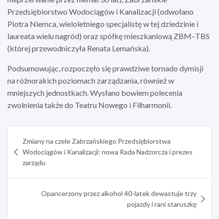
Przedsiębiorstwo Wodociągów i Kanalizacji (odwołano
Piotra Niemca, wieloletniego specjalistę w tej dziedzinie i
laureata wielu nagród) oraz spółkę mieszkaniową ZBM–TBS
(której przewodniczyła Renata Lemańska).
Podsumowując, rozpoczęło się prawdziwe tornado dymisji
na różnorakich poziomach zarządzania, również w
mniejszych jednostkach. Wysłano bowiem polecenia
zwolnienia także do Teatru Nowego i Filharmonii.
Nawigacja
Zmiany na czele Zabrzańskiego Przedsiębiorstwa
wpisu
Wodociągów i Kanalizacji: nowa Rada Nadzorcza i prezes
zarządu
Opancerzony przez alkohol 40-latek dewastuje trzy
pojazdy i rani staruszkę