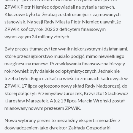
ZPWiK Piotr Niemiec odpowiadali na pytania radnych.
Kluczowe było to, że obaj zostali usunięci z zajmowanych
stanowisk. Na sesji Rady Miasta Piotr Niemiec ujawnił, że
ZPWiK kończy rok 2023 z deficytem finansowym
wynoszącym 24 miliony złotych.
Były prezes tłumaczył ten wynik niekorzystnymi działaniami,
które przedsiębiorstwo musiało podjąć, mimo niewielkiego
marginesu na manewr. Przewidywania finansowe na bieżący
rok również były dalekie od optymistycznych. Jednak nie
trzeba było długo czekać na wieści o zmianach kadrowych w
ZPWiK. 17 lipca ogłoszono nowy skład Rady Nadzorczej, do
której dołączyli Przemysław Juroszek, Krzysztof Stachowicz
i Jarosław Marszałek. A już 19 lipca Marcin Wroński został
mianowany nowym prezesem ZPWiK.
Nowo wybrany prezes to niezależny ekspert i menadżer z
doświadczeniem jako dyrektor Zakładu Gospodarki