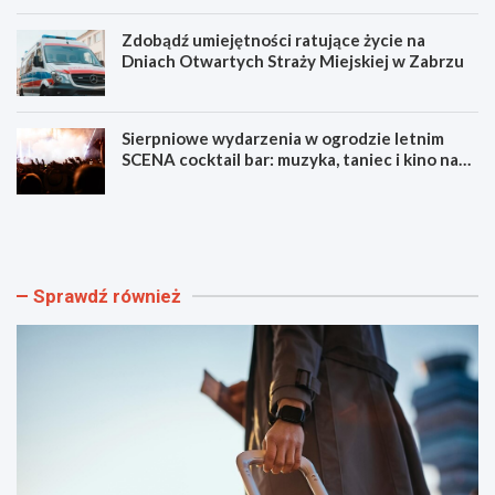
Zdobądź umiejętności ratujące życie na
Dniach Otwartych Straży Miejskiej w Zabrzu
Sierpniowe wydarzenia w ogrodzie letnim
SCENA cocktail bar: muzyka, taniec i kino na
świeżym powietrzu
S
L
z
u
y
m
b
e
k
n
Sprawdź również
i
F
i
e
b
s
e
t
z
i
p
w
i
a
e
l
c
F
z
i