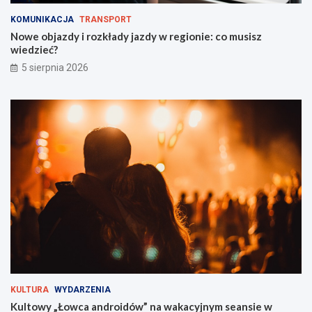
n
i
e
s
KOMUNIKACJA
TRANSPORT
i
z
Nowe objazdy i rozkłady jazdy w regionie: co musisz
O
w
wiedzieć?
F
i
5 sierpnia 2026
F
e
F
d
e
z
s
i
t
e
i
ć
v
?
a
l
t
u
ż
z
a
r
o
g
KULTURA
WYDARZENIA
i
Kultowy „Łowca androidów” na wakacyjnym seansie w
e