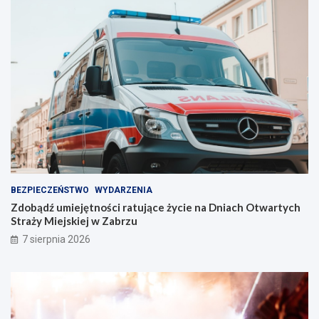
e
l
l
e
i
n
n
t
i
w
e
Z
!
a
b
r
z
u
!
BEZPIECZEŃSTWO
WYDARZENIA
Zdobądź umiejętności ratujące życie na Dniach Otwartych
Straży Miejskiej w Zabrzu
7 sierpnia 2026