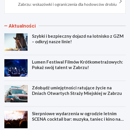
Zabrzu: wskazówki i ograniczenia dla hodowców drobiu
Aktualności
Szybki i bezpieczny dojazd na lotnisko z GZM
– odkryj nasze linie!
Lumen Festiwal Filmów Krótkometrażowych:
Pokaż swój talent w Zabrzu!
Zdobądź umiejętności ratujące życie na
Dniach Otwartych Straży Miejskiej w Zabrzu
Sierpniowe wydarzenia w ogrodzie letnim
SCENA cocktail bar: muzyka, taniec i kino na
świeżym powietrzu
S
L