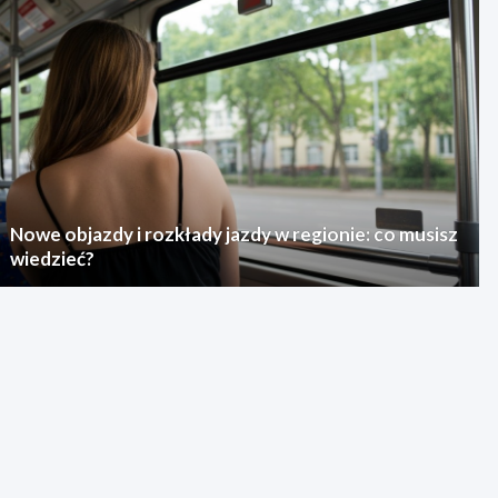
Nowe objazdy i rozkłady jazdy w regionie: co musisz
wiedzieć?