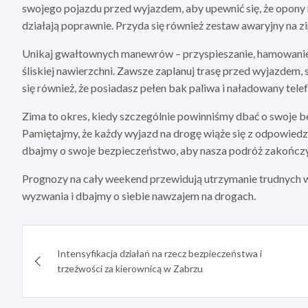
swojego pojazdu przed wyjazdem, aby upewnić się, że opony 
działają poprawnie. Przyda się również zestaw awaryjny na z
Unikaj gwałtownych manewrów – przyspieszanie, hamowanie i
śliskiej nawierzchni. Zawsze zaplanuj trasę przed wyjazdem,
się również, że posiadasz pełen bak paliwa i naładowany tel
Zima to okres, kiedy szczególnie powinniśmy dbać o swoje 
Pamiętajmy, że każdy wyjazd na drogę wiąże się z odpowiedz
dbajmy o swoje bezpieczeństwo, aby nasza podróż zakończył
Prognozy na cały weekend przewidują utrzymanie trudnych
wyzwania i dbajmy o siebie nawzajem na drogach.
Nawigacja
Intensyfikacja działań na rzecz bezpieczeństwa i
wpisu
trzeźwości za kierownicą w Zabrzu