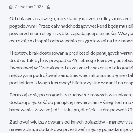
7 stycznia 2025
Od dnia wczorajszego, mieszkańcy naszej okolicy zmuszeni s
pogodowymi. Przez cały nadchodzący weekend będą musieli 
powierzchniom dróg i szybko zapadającej ciemności. Wszys
ostrożni, roztropni i odpowiednio przygotowani na te zimowe
Niestety, brak dostosowania prędkości do panujących warun
drodze. Tak było w przypadku 49-letniego kierowcy autobusu 
Dworcowej w Czerwionce-Leszczynach wczoraj około godziny
mężczyzna podróżował samotnie, więc nikomu nic się nie stał
pod linkiem: Uwaga kierowcy! Niekorzystne warunki na dro
Poruszając się po drogach w trudnych zimowych warunkach, 
dostosuj prędkość do panującej nawierzchni – śnieg, lód i 
hamowania. Zawsze jedź z taką prędkością, która pozwoli Ci
Zachowuj większy dystans od innych pojazdów – manewry takie
nawierzchni, a dodatkowa przestrzeń między pojazdami pozwo