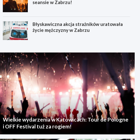
seansie w Zabrzu!
Błyskawiczna akcja strażników uratowała
życie mężczyzny w Zabrzu
Wielkie wydarzenia w Katowicach: Tour de Pologne
i OFF Festival tuż za rogiem!