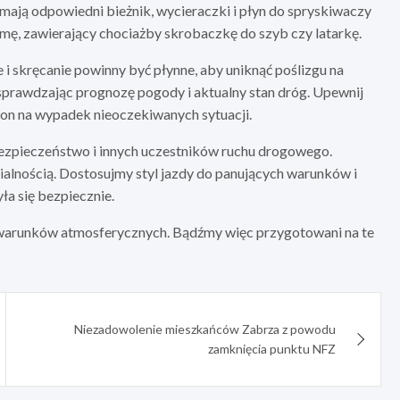
mają odpowiedni bieżnik, wycieraczki i płyn do spryskiwaczy
imę, zawierający chociażby skrobaczkę do szyb czy latarkę.
 skręcanie powinny być płynne, aby uniknąć poślizgu na
 sprawdzając prognozę pogody i aktualny stan dróg. Upewnij
efon na wypadek nieoczekiwanych sytuacji.
bezpieczeństwo i innych uczestników ruchu drogowego.
ialnością. Dostosujmy styl jazdy do panujących warunków i
a się bezpiecznie.
 warunków atmosferycznych. Bądźmy więc przygotowani na te
Niezadowolenie mieszkańców Zabrza z powodu
zamknięcia punktu NFZ