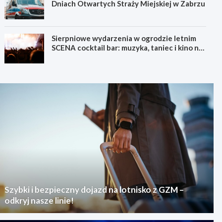
Dniach Otwartych Straży Miejskiej w Zabrzu
Sierpniowe wydarzenia w ogrodzie letnim
SCENA cocktail bar: muzyka, taniec i kino na
świeżym powietrzu
Szybki i bezpieczny dojazd na lotnisko z GZM –
odkryj nasze linie!