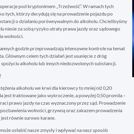
są operacje pod kryptonimem „Trzeźwość”. W ramach tych
lko tych, którzy decydują się na prowadzenie pojazdu po
ubstancji o działaniu porównywalnym do alkoholu. Chcielibyśmy
u niesie za sobą ryzyko utraty prawa jazdy oraz sądowego
ia wolności.
orannych godzin przeprowadzają intensywne kontrole na temat
a. Głównym celem tych działań jest usunięcie z dróg
o spożyciu alkoholu lub innych niedozwolonych substancji.
!
ężenia alkoholu we krwi dla kierowcy to mniej niż 0,20
la jest traktowane jako wykroczenie, a powyżej 0,50 promila –
raci prawo jazdy na czas wyznaczony przez sąd. Prowadzenie
 pozbawienia wolności, grzywną oraz zakazem prowadzenia
jest równie surowo karane.
u może osłabić nasze zmysły i wpływać na nasz sposób