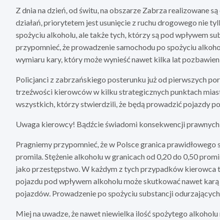
Z dnia na dzień, od świtu, na obszarze Zabrza realizowane 
działań, priorytetem jest usunięcie z ruchu drogowego nie ty
spożyciu alkoholu, ale także tych, którzy są pod wpływem s
przypomnieć, że prowadzenie samochodu po spożyciu alkohol
wymiaru kary, który może wynieść nawet kilka lat pozbawien
Policjanci z zabrzańskiego posterunku już od pierwszych p
trzeźwości kierowców w kilku strategicznych punktach miast
wszystkich, którzy stwierdzili, że będą prowadzić pojazdy p
Uwaga kierowcy! Bądźcie świadomi konsekwencji prawnych
Pragniemy przypomnieć, że w Polsce granica prawidłowego st
promila. Stężenie alkoholu w granicach od 0,20 do 0,50 promi
jako przestępstwo. W każdym z tych przypadków kierowca t
pojazdu pod wpływem alkoholu może skutkować nawet karą
pojazdów. Prowadzenie po spożyciu substancji odurzających 
Miej na uwadze, że nawet niewielka ilość spożytego alkohol