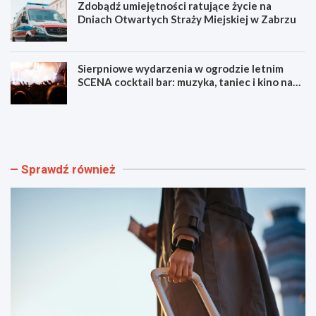
Zdobądź umiejętności ratujące życie na
Dniach Otwartych Straży Miejskiej w Zabrzu
Sierpniowe wydarzenia w ogrodzie letnim
SCENA cocktail bar: muzyka, taniec i kino na
świeżym powietrzu
S
L
z
u
y
m
b
e
k
n
Sprawdź również
i
F
i
e
b
s
e
t
z
i
p
w
i
a
e
l
c
F
z
i
n
l