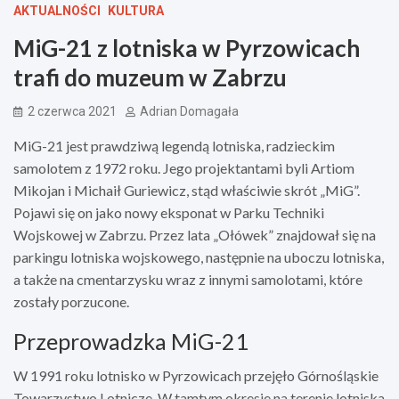
AKTUALNOŚCI
KULTURA
MiG-21 z lotniska w Pyrzowicach
trafi do muzeum w Zabrzu
2 czerwca 2021
Adrian Domagała
MiG-21 jest prawdziwą legendą lotniska, radzieckim
samolotem z 1972 roku. Jego projektantami byli Artiom
Mikojan i Michaił Guriewicz, stąd właściwie skrót „MiG”.
Pojawi się on jako nowy eksponat w Parku Techniki
Wojskowej w Zabrzu. Przez lata „Ołówek” znajdował się na
parkingu lotniska wojskowego, następnie na uboczu lotniska,
a także na cmentarzysku wraz z innymi samolotami, które
zostały porzucone.
Przeprowadzka MiG-21
W 1991 roku lotnisko w Pyrzowicach przejęło Górnośląskie
Towarzystwo Lotnicze. W tamtym okresie na terenie lotniska