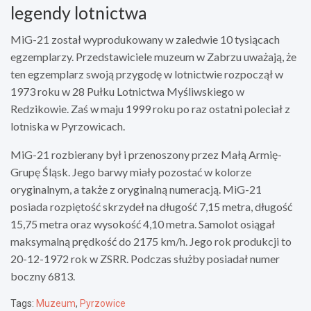
legendy lotnictwa
MiG-21 został wyprodukowany w zaledwie 10 tysiącach
egzemplarzy. Przedstawiciele muzeum w Zabrzu uważają, że
ten egzemplarz swoją przygodę w lotnictwie rozpoczął w
1973 roku w 28 Pułku Lotnictwa Myśliwskiego w
Redzikowie. Zaś w maju 1999 roku po raz ostatni poleciał z
lotniska w Pyrzowicach.
MiG-21 rozbierany był i przenoszony przez Małą Armię-
Grupę Śląsk. Jego barwy miały pozostać w kolorze
oryginalnym, a także z oryginalną numeracją.
MiG-21
posiada rozpiętość skrzydeł na długość 7,15 metra, długość
15,75 metra oraz wysokość 4,10 metra. Samolot osiągał
maksymalną prędkość do 2175 km/h. Jego rok produkcji to
20-12-1972 rok w ZSRR. Podczas służby posiadał numer
boczny 6813.
Tags:
Muzeum
,
Pyrzowice