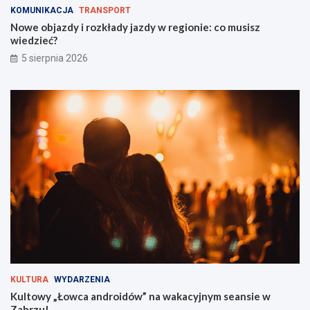
e
s
KOMUNIKACJA
TRANSPORT
i
z
Nowe objazdy i rozkłady jazdy w regionie: co musisz
O
w
wiedzieć?
F
i
5 sierpnia 2026
F
e
F
d
e
z
s
i
t
e
i
ć
v
?
a
l
t
u
ż
z
a
r
o
g
KULTURA
WYDARZENIA
i
Kultowy „Łowca androidów” na wakacyjnym seansie w
e
Zabrzu!
m