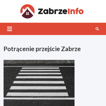
Skip
to
content
Zabrz
INFO
Potrącenie przejście Zabrze