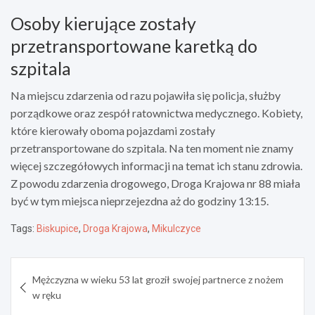
Osoby kierujące zostały
przetransportowane karetką do
szpitala
Na miejscu zdarzenia od razu pojawiła się policja, służby
porządkowe oraz zespół ratownictwa medycznego. Kobiety,
które kierowały oboma pojazdami zostały
przetransportowane do szpitala. Na ten moment nie znamy
więcej szczegółowych informacji na temat ich stanu zdrowia.
Z powodu zdarzenia drogowego, Droga Krajowa nr 88 miała
być w tym miejsca nieprzejezdna aż do godziny 13:15.
Tags:
Biskupice
,
Droga Krajowa
,
Mikulczyce
Nawigacja
Mężczyzna w wieku 53 lat groził swojej partnerce z nożem
wpisu
w ręku