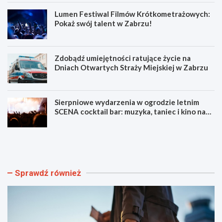
Lumen Festiwal Filmów Krótkometrażowych:
Pokaż swój talent w Zabrzu!
Zdobądź umiejętności ratujące życie na
Dniach Otwartych Straży Miejskiej w Zabrzu
Sierpniowe wydarzenia w ogrodzie letnim
SCENA cocktail bar: muzyka, taniec i kino na
świeżym powietrzu
S
L
z
u
y
m
b
e
k
n
Sprawdź również
i
F
i
e
b
s
e
t
z
i
p
w