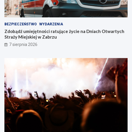
u
!
BEZPIECZEŃSTWO
WYDARZENIA
Zdobądź umiejętności ratujące życie na Dniach Otwartych
Straży Miejskiej w Zabrzu
7 sierpnia 2026