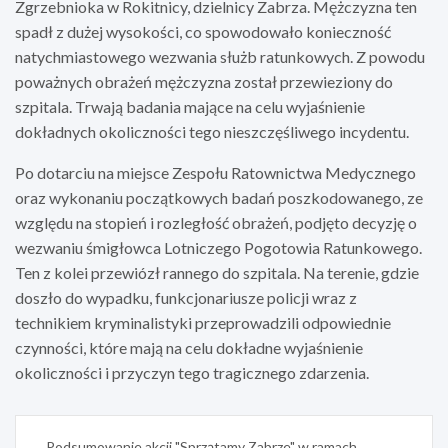
Zgrzebnioka w Rokitnicy, dzielnicy Zabrza. Mężczyzna ten
spadł z dużej wysokości, co spowodowało konieczność
natychmiastowego wezwania służb ratunkowych. Z powodu
poważnych obrażeń mężczyzna został przewieziony do
szpitala. Trwają badania mające na celu wyjaśnienie
dokładnych okoliczności tego nieszczęśliwego incydentu.
Po dotarciu na miejsce Zespołu Ratownictwa Medycznego
oraz wykonaniu początkowych badań poszkodowanego, ze
względu na stopień i rozległość obrażeń, podjęto decyzję o
wezwaniu śmigłowca Lotniczego Pogotowia Ratunkowego.
Ten z kolei przewiózł rannego do szpitala. Na terenie, gdzie
doszło do wypadku, funkcjonariusze policji wraz z
technikiem kryminalistyki przeprowadzili odpowiednie
czynności, które mają na celu dokładne wyjaśnienie
okoliczności i przyczyn tego tragicznego zdarzenia.
Nawigacja
Podsumowanie akcji "Sprzątamy Zabrze" w ramach