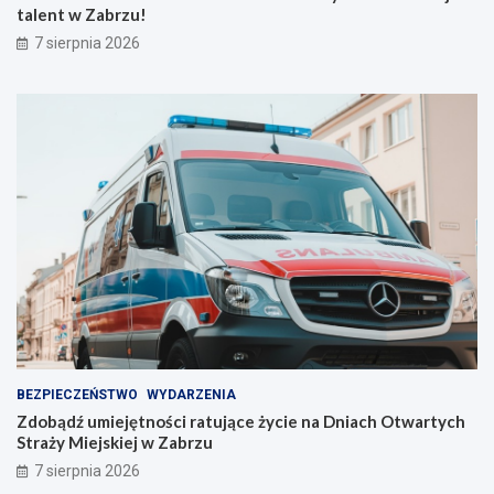
j
w
talent w Zabrzu!
n
ó
7 sierpnia 2026
a
j
s
t
z
a
e
l
l
e
i
n
n
t
i
w
e
Z
!
a
b
r
z
u
!
BEZPIECZEŃSTWO
WYDARZENIA
Zdobądź umiejętności ratujące życie na Dniach Otwartych
Straży Miejskiej w Zabrzu
7 sierpnia 2026