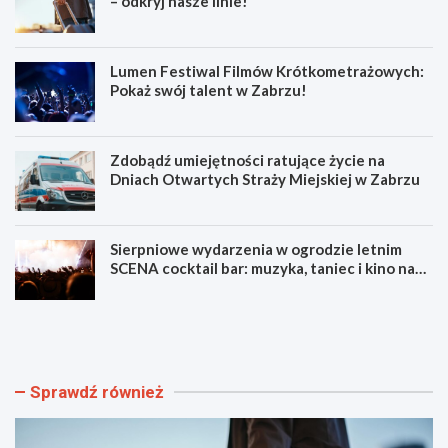
– odkryj nasze linie!
Lumen Festiwal Filmów Krótkometrażowych:
Pokaż swój talent w Zabrzu!
Zdobądź umiejętności ratujące życie na
Dniach Otwartych Straży Miejskiej w Zabrzu
Sierpniowe wydarzenia w ogrodzie letnim
SCENA cocktail bar: muzyka, taniec i kino na
świeżym powietrzu
S
L
z
u
y
m
b
e
k
n
Sprawdź również
i
F
i
e
b
s