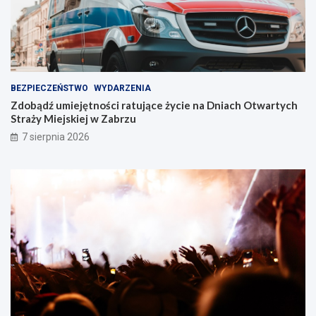
r
z
u
!
BEZPIECZEŃSTWO
WYDARZENIA
Zdobądź umiejętności ratujące życie na Dniach Otwartych
Straży Miejskiej w Zabrzu
7 sierpnia 2026