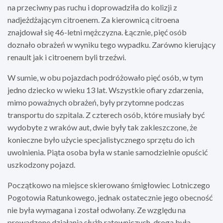
na przeciwny pas ruchu i doprowadziła do kolizji z
nadjeżdżającym citroenem. Za kierownicą citroena
znajdował się 46-letni mężczyzna. Łącznie, pięć osób
doznało obrażeń w wyniku tego wypadku. Zarówno kierujący
renault jak i citroenem byli trzeźwi.
W sumie, w obu pojazdach podróżowało pięć osób, w tym
jedno dziecko w wieku 13 lat. Wszystkie ofiary zdarzenia,
mimo poważnych obrażeń, były przytomne podczas
transportu do szpitala. Z czterech osób, które musiały być
wydobyte z wraków aut, dwie były tak zakleszczone, że
konieczne było użycie specjalistycznego sprzętu do ich
uwolnienia. Piąta osoba była w stanie samodzielnie opuścić
uszkodzony pojazd.
Początkowo na miejsce skierowano śmigłowiec Lotniczego
Pogotowia Ratunkowego, jednak ostatecznie jego obecność
nie była wymagana i został odwołany. Ze względu na
prowadzone działania służb ratowniczych, droga była