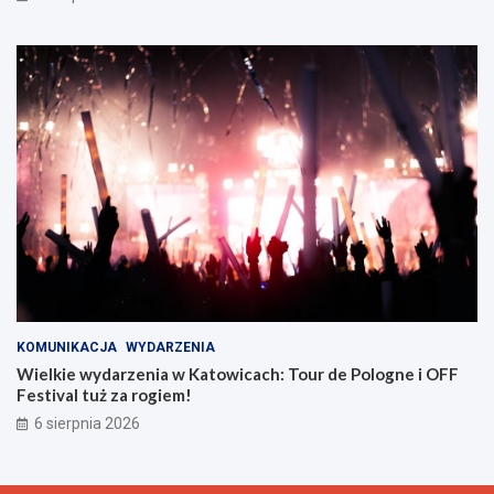
a
b
r
z
u
KOMUNIKACJA
WYDARZENIA
Wielkie wydarzenia w Katowicach: Tour de Pologne i OFF
Festival tuż za rogiem!
6 sierpnia 2026