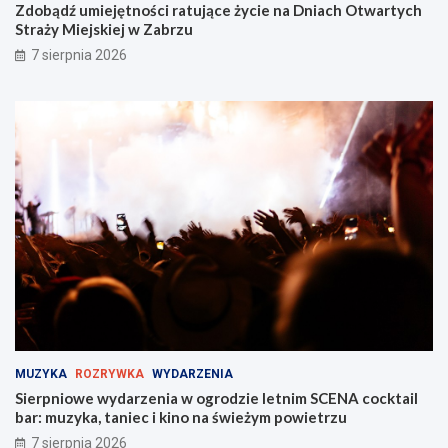
Zdobądź umiejętności ratujące życie na Dniach Otwartych
w
a
Straży Miejskiej w Zabrzu
ó
r
7 sierpnia 2026
j
t
t
y
a
c
l
h
e
S
n
t
t
r
w
a
Z
ż
a
y
b
M
r
i
z
e
u
j
!
s
k
i
MUZYKA
ROZRYWKA
WYDARZENIA
e
Sierpniowe wydarzenia w ogrodzie letnim SCENA cocktail
j
bar: muzyka, taniec i kino na świeżym powietrzu
w
Z
7 sierpnia 2026