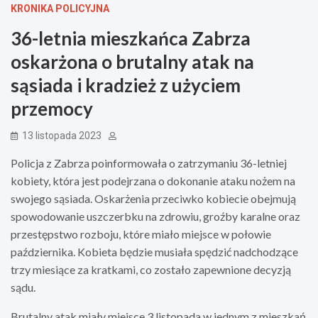
KRONIKA POLICYJNA
36-letnia mieszkańca Zabrza
oskarżona o brutalny atak na
sąsiada i kradzież z użyciem
przemocy
13 listopada 2023
Policja z Zabrza poinformowała o zatrzymaniu 36-letniej
kobiety, która jest podejrzana o dokonanie ataku nożem na
swojego sąsiada. Oskarżenia przeciwko kobiecie obejmują
spowodowanie uszczerbku na zdrowiu, groźby karalne oraz
przestępstwo rozboju, które miało miejsce w połowie
października. Kobieta będzie musiała spędzić nadchodzące
trzy miesiące za kratkami, co zostało zapewnione decyzją
sądu.
Brutalny atak miały miejsce 3 listopada w jednym z mieszkań