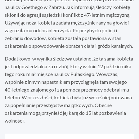
na ulicy Goethego w Zabrzu. Jak informują śledczy, kobietę
skłonił do agresji sąsiedzki konflikt z 47-letnim mężczyzną.
Używając noża, kobieta zadała mężczyźnie rany na głowie i
zagroziła mu odebraniem życia. Po przybyciu policji i
zebraniu dowodów, kobieta została postawiona w stan
oskarżenia o spowodowanie obrażeń ciała i gróźb karalnych.
Dodatkowo, w wyniku śledztwa ustalono, że ta sama kobieta
jest odpowiedzialna za rozbój, który w dniu 12 października
tego roku miał miejsce na ulicy Pułaskiego. Wówczas,
wspólnie z innym napastnikiem przyciągnęła tam swojego
40-letniego znajomego i za pomocą przemocy odebrali mu
telefon. W przeszłości, kobieta była już wcześniej notowana
za popełnianie przestępstw majątkowych. Obecne
oskarżenia mogą przynieść jej karę do 15 lat pozbawienia
wolności.
Nawigacja