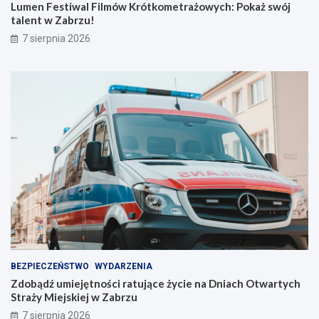
t
u
Lumen Festiwal Filmów Krótkometrażowych: Pokaż swój
k
j
talent w Zabrzu!
o
ą
7 sierpnia 2026
m
c
e
e
t
ż
r
y
a
c
ż
i
o
e
w
n
y
a
c
D
h
n
:
i
P
a
o
c
k
h
a
O
ż
t
BEZPIECZEŃSTWO
WYDARZENIA
s
w
Zdobądź umiejętności ratujące życie na Dniach Otwartych
w
a
Straży Miejskiej w Zabrzu
ó
r
7 sierpnia 2026
j
t