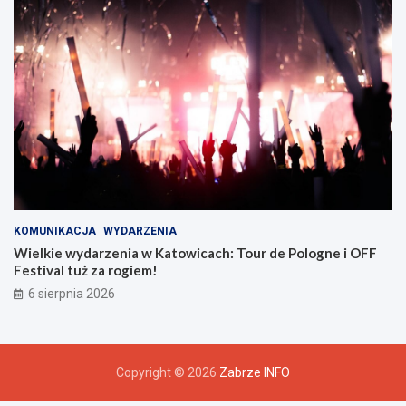
z
u
KOMUNIKACJA
WYDARZENIA
Wielkie wydarzenia w Katowicach: Tour de Pologne i OFF
Festival tuż za rogiem!
6 sierpnia 2026
Copyright © 2026
Zabrze INFO