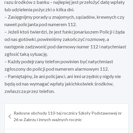
razu środków z banku – najlepiej jest przełożyć datę wpłaty
lub udzielenia pożyczki o kilka dni.
– Zasięgnijmy porady u znajomych, sąsiadów, krewnych czy
nawet policjanta pod numerem 112.
– Jeżeli ktoś twierdzi, że jest funkcjonariuszem Policji i żąda
od nas gotówki, powinniśmy zakończyć rozmowę, a
następnie zadzwonić pod darmowy numer 112 i natychmiast
zgłosić taką sytuację.
– Każdy podejrzany telefon powinien być natychmiast
zgłoszony do policji pod numerem alarmowym 112.
– Pamiętajmy, że ani policjanci, ani inni urzędnicy nigdy nie
będą od nas wymagać wpłaty jakichkolwiek środków,
zwłaszcza przez telefon.
Nawigacja
Radosne obchody 110-tej rocznicy Szkoły Podstawowej nr
wpisu
26 w Zabrzu i innych ważnych rocznic