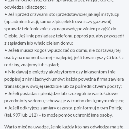
odwiedza i dlaczego;
• Jeśli przed drzwiami stoi przedstawiciel jakiejś instytucji
(np. administracji, samorządu, elektrowni czy gazowni),
sprawdź telefonicznie, czy naprawdę powinien przyjść do
Ciebie. Jeśli nie posiadasz telefonu, poproś go, aby przyszedł
z sąsiadem lub właścicielem domu;
• Jeżeli musisz kogoś wpuszczać do domu, nie zostawiaj tej
osoby na moment samej – najlepiej, jeśli towarzyszy Ci ktoś z
rodziny, znajomy lub sąsiad;
• Nie dawaj pieniędzy akwizytorom czy inkasentom i nie
podpisuj z nimi żadnych umów; każda poważna firma zawiera
transakcje w swojej siedzibie lub za pośrednictwem poczty;
• Jeżeli posiadasz pieniądze lub szczególnie wartościowe
przedmioty w domu, schowaj je w trudno dostępnym miejscu;
• Jeżeli odkryjesz zamiary oszusta, poinformuj o tym Policję
(tel. 997 lub 112) – to może pomóc uchronić inne osoby.
Warto mieć na uwadze, że nie każdy kto nas odwiedza ma złe