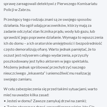
sprawę zareagowali detektywi z Pierwszego Komisariatu
Policji w Zabrzu.
Przestępcy tego rodzaju znani są ze swojego sposobu
działania. Na ogół udają pracowników, którzy mają za
zadanie odczytać stan licznika prądu, wody lub gazu, lub
sprawdzić jego poprawne działanie. Wymaga to wpuszczenia
ich do domu – a ich oratorskie umiejętności i bezpośredniość
często demoralizują ofiarę. Warto jednak pamiętać, że to
oszust jest reżyserem całego wydarzenia, a przyszły
poszkodowany jest tylko aktorem w jego spektaklu.
Możemy jednak spróbować przechytrzyć naszego
nieuczciwego „inkasenta” i uniemożliwić mu realizację
swojego zamiaru.
W celu zabezpieczenia się przed takimi sytuacjami, warto
mieć na uwadze kilka zasad:
• Jesteś w domu? Zawsze zamykaj drzwi na zamki;
• Zanim otworzysz drzwi, sprawdź przez wizjer, kto Cię