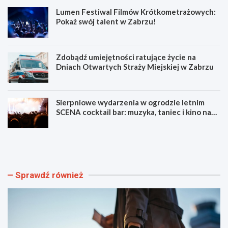
Lumen Festiwal Filmów Krótkometrażowych:
Pokaż swój talent w Zabrzu!
Zdobądź umiejętności ratujące życie na
Dniach Otwartych Straży Miejskiej w Zabrzu
Sierpniowe wydarzenia w ogrodzie letnim
SCENA cocktail bar: muzyka, taniec i kino na
świeżym powietrzu
S
L
z
u
y
m
b
e
k
n
Sprawdź również
i
F
i
e
b
s
e
t
z
i
p
w