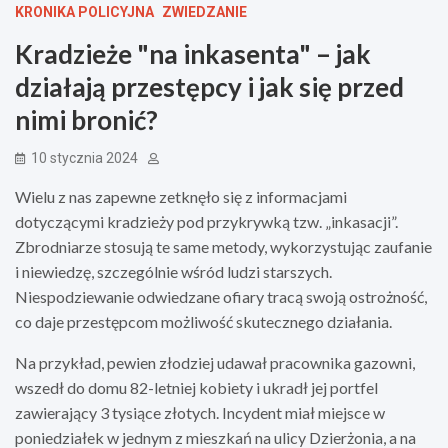
KRONIKA POLICYJNA
ZWIEDZANIE
Kradzieże "na inkasenta" – jak
działają przestępcy i jak się przed
nimi bronić?
10 stycznia 2024
Wielu z nas zapewne zetknęło się z informacjami
dotyczącymi kradzieży pod przykrywką tzw. „inkasacji”.
Zbrodniarze stosują te same metody, wykorzystując zaufanie
i niewiedzę, szczególnie wśród ludzi starszych.
Niespodziewanie odwiedzane ofiary tracą swoją ostrożność,
co daje przestępcom możliwość skutecznego działania.
Na przykład, pewien złodziej udawał pracownika gazowni,
wszedł do domu 82-letniej kobiety i ukradł jej portfel
zawierający 3 tysiące złotych. Incydent miał miejsce w
poniedziałek w jednym z mieszkań na ulicy Dzierżonia, a na