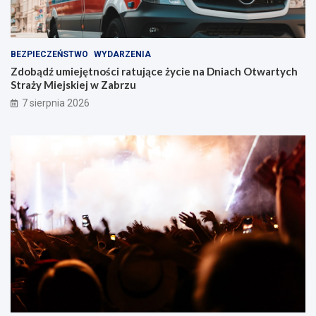
u
!
BEZPIECZEŃSTWO
WYDARZENIA
Zdobądź umiejętności ratujące życie na Dniach Otwartych
Straży Miejskiej w Zabrzu
7 sierpnia 2026