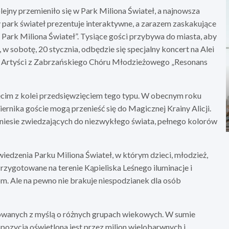
lejny przemieniło się w Park Miliona Świateł, a najnowsza
park świateł prezentuje interaktywne, a zarazem zaskakujące
– Park Miliona Świateł”. Tysiące gości przybywa do miasta, aby
w sobotę, 20 stycznia, odbędzie się specjalny koncert na Alei
ka. Artyści z Zabrzańskiego Chóru Młodzieżowego „Resonans
zecim z kolei przedsięwzięciem tego typu. W obecnym roku
rnika goście mogą przenieść się do Magicznej Krainy Alicji.
eniesie zwiedzających do niezwykłego świata, pełnego kolorów
dzenia Parku Miliona Świateł, w którym dzieci, młodzież,
Przygotowane na terenie Kąpieliska Leśnego iluminacje i
m. Ale na pewno nie brakuje niespodzianek dla osób
towanych z myślą o różnych grupach wiekowych. W sumie
pozycja oświetlona jest przez milion wielobarwnych i