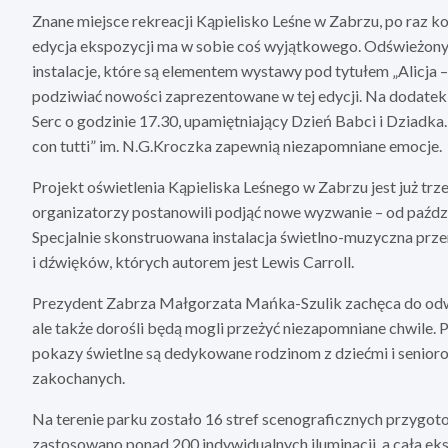
Znane miejsce rekreacji Kąpielisko Leśne w Zabrzu, po raz ko
edycja ekspozycji ma w sobie coś wyjątkowego. Odświeżony 
instalacje, które są elementem wystawy pod tytułem „Alicja 
podziwiać nowości zaprezentowane w tej edycji. Na dodatek, 
Serc o godzinie 17.30, upamiętniający Dzień Babci i Dziad
con tutti” im. N.G.Kroczka zapewnią niezapomniane emocje.
Projekt oświetlenia Kąpieliska Leśnego w Zabrzu jest już tr
organizatorzy postanowili podjąć nowe wyzwanie – od paździe
Specjalnie skonstruowana instalacja świetlno-muzyczna prz
i dźwięków, których autorem jest Lewis Carroll.
Prezydent Zabrza Małgorzata Mańka-Szulik zachęca do odwie
ale także dorośli będą mogli przeżyć niezapomniane chwile. 
pokazy świetlne są dedykowane rodzinom z dziećmi i senioro
zakochanych.
Na terenie parku zostało 16 stref scenograficznych przygo
zastosowano ponad 200 indywidualnych iluminacji, a cała eks