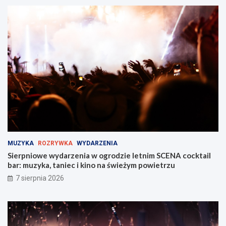
a
c
l
h
e
S
n
t
t
r
w
a
Z
ż
a
y
b
M
r
i
z
e
u
j
!
s
k
i
MUZYKA
ROZRYWKA
WYDARZENIA
e
Sierpniowe wydarzenia w ogrodzie letnim SCENA cocktail
j
bar: muzyka, taniec i kino na świeżym powietrzu
w
Z
7 sierpnia 2026
a
b
r
z
u