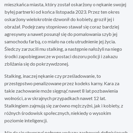
mieszkańca miasta, który został oskarżony o nękanie swojej
byłej partnerki od końca listopada 2023. Przez ten okres
oskarżony wielokrotnie dzwonił do kobiety, groził jej i
obrażał. Podejrzany stopniowo stawał się coraz bardziej
agresywny a nawet posunął się do pomalowania szyb jej
samochodu farbą, co miało na celu utrudnienie jej życia.
Śledczy zarzucili mu stalking, a następnie nałożyli na niego
środki zapobiegawcze w postaci dozoru policji i zakazu
zbliżania się do pokrzywdzonej.
Stalking, inaczej nękanie czy prześladowanie, to
przestępstwo penalizowane przez kodeks karny. Kara za
takie zachowanie może sięgnąć nawet 8 lat pozbawienia
wolności, a w skrajnych przypadkach nawet 12 lat.
Stalkingiem zajmują się zarówno mężczyźni, jak i kobiety, z
różnych środowisk społecznych, niekiedy o wysokim
poziomie inteligencji.
Nie da się stworzyć pełnego wykazu zachowań definiujących