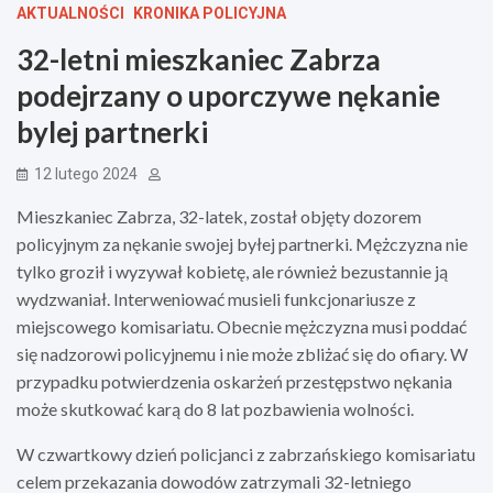
AKTUALNOŚCI
KRONIKA POLICYJNA
32-letni mieszkaniec Zabrza
podejrzany o uporczywe nękanie
bylej partnerki
12 lutego 2024
Mieszkaniec Zabrza, 32-latek, został objęty dozorem
policyjnym za nękanie swojej byłej partnerki. Mężczyzna nie
tylko groził i wyzywał kobietę, ale również bezustannie ją
wydzwaniał. Interweniować musieli funkcjonariusze z
miejscowego komisariatu. Obecnie mężczyzna musi poddać
się nadzorowi policyjnemu i nie może zbliżać się do ofiary. W
przypadku potwierdzenia oskarżeń przestępstwo nękania
może skutkować karą do 8 lat pozbawienia wolności.
W czwartkowy dzień policjanci z zabrzańskiego komisariatu
celem przekazania dowodów zatrzymali 32-letniego