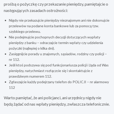
prośbą o pożyczkę czy przekazanie pieniędzy, pamiętajcie o
następujących zasadach ostrożności:
Nigdy nie przekazujcie pieniędzy nieznajomym ani nie dokonujcie
przelewów na podane konta bankowe lub za pomocą tzw.
szybkiego przelewu.
Nie podejmujcie pochopnych decyzji dotyczących wypłaty
pieniędzy z banku – odraczajcie termin wpłaty czy udzielenia
pożyczki (najlepiej o kilka dni).
Zasięgnijcie porady u znajomych, sąsiadów, rodziny czy policji –
nr 112.
Jeśli ktoś podszywa się pod funkcjonariusza policji i żąda od Was
pieniędzy, natychmiast rozłączcie się i skontaktujcie z
prawdziwym numerem 112.
Zgłaszajcie każdy podejrzany telefon do POLICJI – nr alarmowy
112
Warto pamiętać, że ani policjanci, ani urzędnicy nigdy nie
będą żądać od nas wpłaty pieniędzy, zwłaszcza telefonicznie.