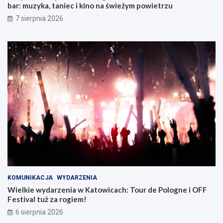
bar: muzyka, taniec i kino na świeżym powietrzu
w
Z
7 sierpnia 2026
a
b
r
z
u
KOMUNIKACJA
WYDARZENIA
Wielkie wydarzenia w Katowicach: Tour de Pologne i OFF
Festival tuż za rogiem!
6 sierpnia 2026