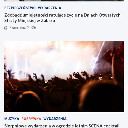
a
O
ż
t
BEZPIECZEŃSTWO
WYDARZENIA
s
w
Zdobądź umiejętności ratujące życie na Dniach Otwartych
w
a
Straży Miejskiej w Zabrzu
ó
r
7 sierpnia 2026
j
t
t
y
a
c
l
h
e
S
n
t
t
r
w
a
Z
ż
a
y
b
M
r
i
z
e
u
j
!
s
k
i
MUZYKA
ROZRYWKA
WYDARZENIA
e
Sierpniowe wydarzenia w ogrodzie letnim SCENA cocktail
j