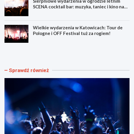
Sierpniowe wydarzenia w ogrodzie letnim
SCENA cocktail bar: muzyka, taniec i kino na
świeżym powietrzu
Wielkie wydarzenia w Katowicach: Tour de
Pologne i OFF Festival tuż za rogiem!
L
Z
u
d
m
o
e
b
n
ą
Sprawdź również
F
d
e
ź
s
u
t
m
i
i
w
e
a
j
l
ę
F
t
i
n
l
o
m
ś