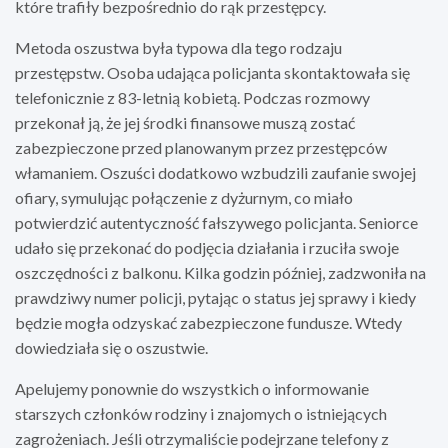
które trafiły bezpośrednio do rąk przestępcy.
Metoda oszustwa była typowa dla tego rodzaju
przestępstw. Osoba udająca policjanta skontaktowała się
telefonicznie z 83-letnią kobietą. Podczas rozmowy
przekonał ją, że jej środki finansowe muszą zostać
zabezpieczone przed planowanym przez przestępców
włamaniem. Oszuści dodatkowo wzbudzili zaufanie swojej
ofiary, symulując połączenie z dyżurnym, co miało
potwierdzić autentyczność fałszywego policjanta. Seniorce
udało się przekonać do podjęcia działania i rzuciła swoje
oszczędności z balkonu. Kilka godzin później, zadzwoniła na
prawdziwy numer policji, pytając o status jej sprawy i kiedy
będzie mogła odzyskać zabezpieczone fundusze. Wtedy
dowiedziała się o oszustwie.
Apelujemy ponownie do wszystkich o informowanie
starszych członków rodziny i znajomych o istniejących
zagrożeniach. Jeśli otrzymaliście podejrzane telefony z