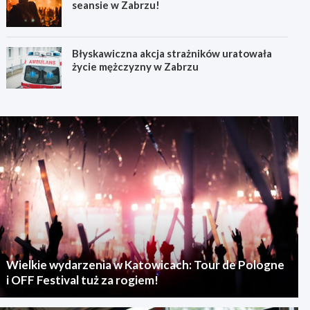
seansie w Zabrzu!
Błyskawiczna akcja strażników uratowała
życie mężczyzny w Zabrzu
Wielkie wydarzenia w Katowicach: Tour de Pologne
i OFF Festival tuż za rogiem!