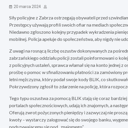
20 marca 2024
Siły policyjne z Zabrza ostrzegają obywateli przed szwindlam
Przestępcy używają profili swoich ofiar na mediach społeczno
Niedawno zgłoszono kolejny przypadek wykradzenia pienię
mobilnej. Policja apeluje do społeczeństwa, aby nigdy nie 
Z uwagi na rosnącą liczbę oszustw dokonywanych za pośred
zabrzańskiego oddziału policji zostali poinformowani o kole
z policyjnych ustaleń, sprawca włamał się na konto jednej z 
prośbę o pomoc w sfinalizowaniu płatności za zamówiony 
letni mężczyzna, który podał swoje kody BLIK, co skutkowa
Pokrzywdzony zgłosił to zdarzenie na policję, która rozpocz
Tego typu oszustwa za pomocą BLIK stają się coraz bardziej
portalach społecznościowych, udają ich znajomych, a następn
Oferują zwrot pożyczonych pieniędzy i zazwyczaj nie proszą
kwoty – wystarczy zalogować się do swojego banku, wygener
podszywającemu się pod „znajomego”.