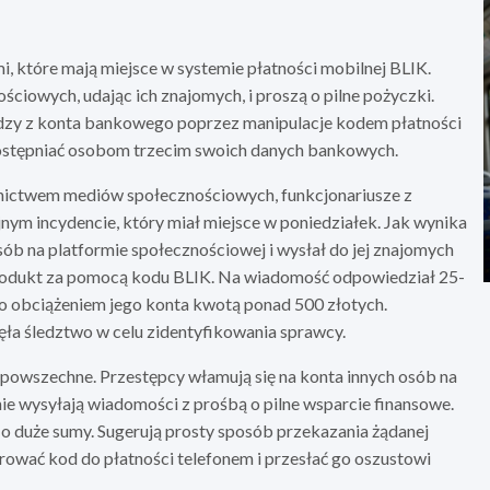
i, które mają miejsce w systemie płatności mobilnej BLIK.
ściowych, udając ich znajomych, i proszą o pilne pożyczki.
dzy z konta bankowego poprzez manipulacje kodem płatności
udostępniać osobom trzecim swoich danych bankowych.
nictwem mediów społecznościowych, funkcjonariusze z
jnym incydencie, który miał miejsce w poniedziałek. Jak wynika
osób na platformie społecznościowej i wysłał do jej znajomych
produkt za pomocą kodu BLIK. Na wiadomość odpowiedział 25-
ło obciążeniem jego konta kwotą ponad 500 złotych.
ęła śledztwo w celu zidentyfikowania sprawcy.
 powszechne. Przestępcy włamują się na konta innych osób na
ie wysyłają wiadomości z prośbą o pilne wsparcie finansowe.
 o duże sumy. Sugerują prosty sposób przekazania żądanej
ować kod do płatności telefonem i przesłać go oszustowi