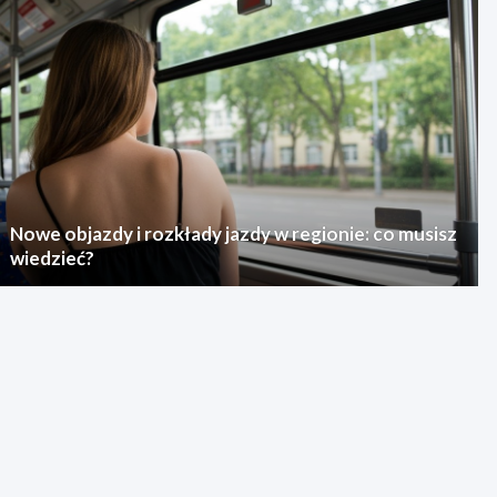
Nowe objazdy i rozkłady jazdy w regionie: co musisz
wiedzieć?