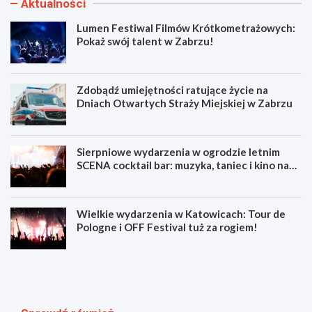
Aktualności
Lumen Festiwal Filmów Krótkometrażowych:
Pokaż swój talent w Zabrzu!
Zdobądź umiejętności ratujące życie na
Dniach Otwartych Straży Miejskiej w Zabrzu
Sierpniowe wydarzenia w ogrodzie letnim
SCENA cocktail bar: muzyka, taniec i kino na
świeżym powietrzu
Wielkie wydarzenia w Katowicach: Tour de
Pologne i OFF Festival tuż za rogiem!
L
Z
u
d
m
o
e
b
n
ą