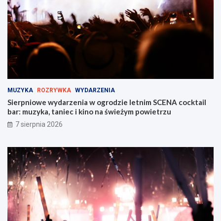
Z
ż
a
y
b
M
r
i
z
e
u
j
!
s
k
i
MUZYKA
ROZRYWKA
WYDARZENIA
e
Sierpniowe wydarzenia w ogrodzie letnim SCENA cocktail
j
bar: muzyka, taniec i kino na świeżym powietrzu
w
Z
7 sierpnia 2026
a
b
r
z
u