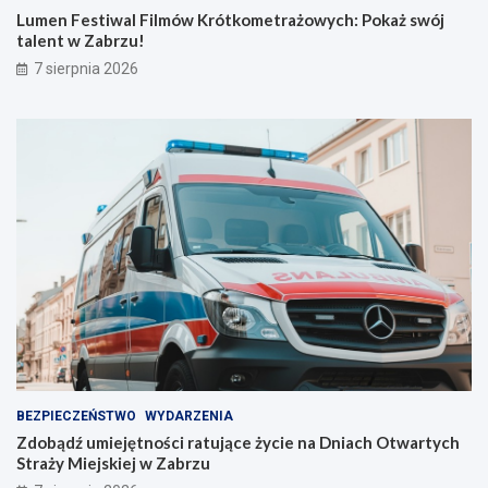
y
s
Lumen Festiwal Filmów Krótkometrażowych: Pokaż swój
j
w
talent w Zabrzu!
n
ó
7 sierpnia 2026
a
j
s
t
z
a
e
l
l
e
i
n
n
t
i
w
e
Z
!
a
b
r
z
u
!
BEZPIECZEŃSTWO
WYDARZENIA
Zdobądź umiejętności ratujące życie na Dniach Otwartych
Straży Miejskiej w Zabrzu