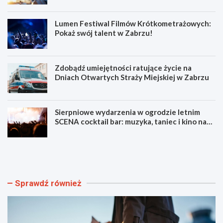
Lumen Festiwal Filmów Krótkometrażowych:
Pokaż swój talent w Zabrzu!
Zdobądź umiejętności ratujące życie na
Dniach Otwartych Straży Miejskiej w Zabrzu
Sierpniowe wydarzenia w ogrodzie letnim
SCENA cocktail bar: muzyka, taniec i kino na
świeżym powietrzu
S
L
z
u
y
m
b
e
k
n
Sprawdź również
i
F
i
e
b
s
e
t
z
i