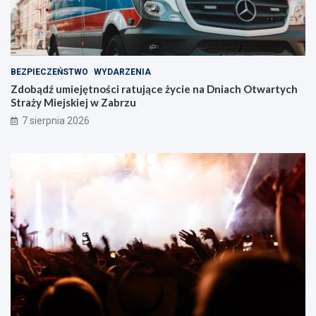
z
u
!
BEZPIECZEŃSTWO
WYDARZENIA
Zdobądź umiejętności ratujące życie na Dniach Otwartych
Straży Miejskiej w Zabrzu
7 sierpnia 2026