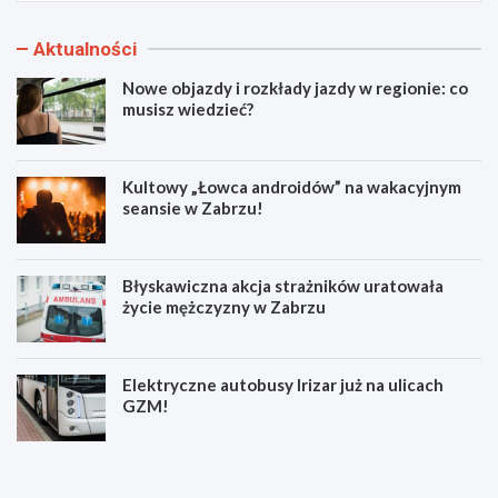
Aktualności
Nowe objazdy i rozkłady jazdy w regionie: co
musisz wiedzieć?
Kultowy „Łowca androidów” na wakacyjnym
seansie w Zabrzu!
Błyskawiczna akcja strażników uratowała
życie mężczyzny w Zabrzu
Elektryczne autobusy Irizar już na ulicach
GZM!
N
K
o
u
w
l