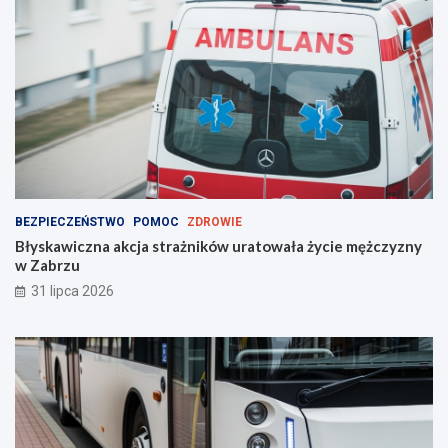
?
BEZPIECZEŃSTWO
POMOC
ZDROWIE
Błyskawiczna akcja strażników uratowała życie mężczyzny
w Zabrzu
31 lipca 2026