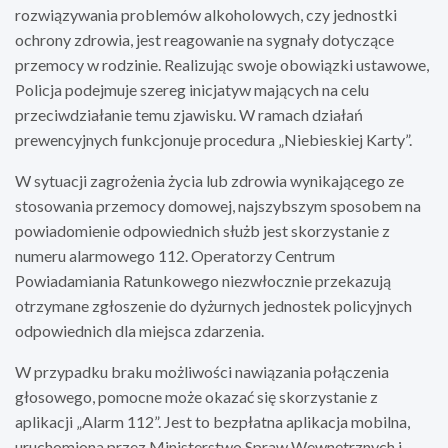
rozwiązywania problemów alkoholowych, czy jednostki
ochrony zdrowia, jest reagowanie na sygnały dotyczące
przemocy w rodzinie. Realizując swoje obowiązki ustawowe,
Policja podejmuje szereg inicjatyw mających na celu
przeciwdziałanie temu zjawisku. W ramach działań
prewencyjnych funkcjonuje procedura „Niebieskiej Karty”.
W sytuacji zagrożenia życia lub zdrowia wynikającego ze
stosowania przemocy domowej, najszybszym sposobem na
powiadomienie odpowiednich służb jest skorzystanie z
numeru alarmowego 112. Operatorzy Centrum
Powiadamiania Ratunkowego niezwłocznie przekazują
otrzymane zgłoszenie do dyżurnych jednostek policyjnych
odpowiednich dla miejsca zdarzenia.
W przypadku braku możliwości nawiązania połączenia
głosowego, pomocne może okazać się skorzystanie z
aplikacji „Alarm 112”. Jest to bezpłatna aplikacja mobilna,
uruchomiona przez Ministerstwo Spraw Wewnętrznych i