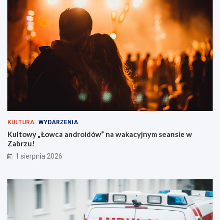
t
e
i
ć
v
?
a
l
t
u
ż
z
a
r
o
g
KULTURA
WYDARZENIA
i
Kultowy „Łowca androidów” na wakacyjnym seansie w
e
Zabrzu!
m
!
1 sierpnia 2026