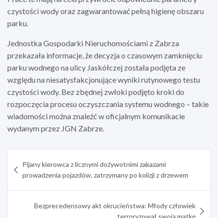
czystości wody oraz zagwarantować pełną higienę obszaru
parku.
Jednostka Gospodarki Nieruchomościami z Zabrza
przekazała informacje, że decyzja o czasowym zamknięciu
parku wodnego na ulicy Jaskółczej została podjęta ze
względu na niesatysfakcjonujące wyniki rutynowego testu
czystości wody. Bez zbędnej zwłoki podjęto kroki do
rozpoczęcia procesu oczyszczania systemu wodnego – takie
wiadomości można znaleźć w oficjalnym komunikacie
wydanym przez JGN Zabrze.
Nawigacja
Pijany kierowca z licznymi dożywotnimi zakazami
wpisu
prowadzenia pojazdów, zatrzymany po kolizji z drzewem
Bezprecedensowy akt okrucieństwa: Młody człowiek
terroryzował swoją matkę