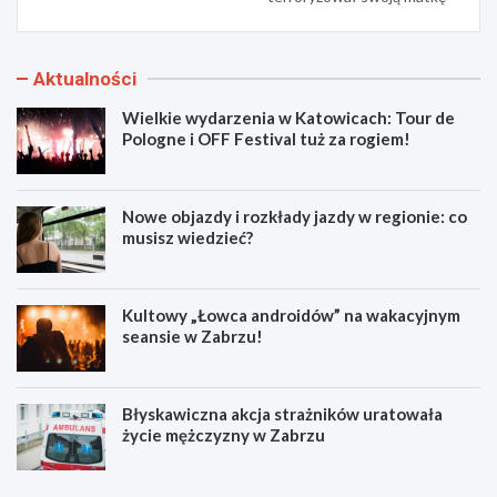
Aktualności
Wielkie wydarzenia w Katowicach: Tour de
Pologne i OFF Festival tuż za rogiem!
Nowe objazdy i rozkłady jazdy w regionie: co
musisz wiedzieć?
Kultowy „Łowca androidów” na wakacyjnym
seansie w Zabrzu!
Błyskawiczna akcja strażników uratowała
życie mężczyzny w Zabrzu
W
N
i
o