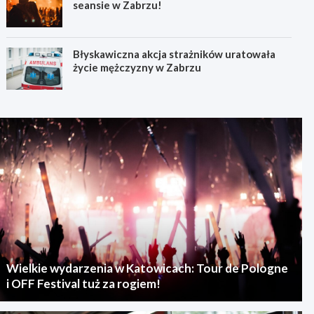
seansie w Zabrzu!
Błyskawiczna akcja strażników uratowała
życie mężczyzny w Zabrzu
Wielkie wydarzenia w Katowicach: Tour de Pologne
i OFF Festival tuż za rogiem!