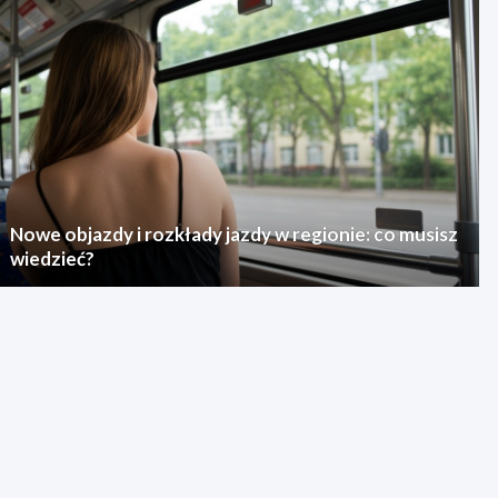
Nowe objazdy i rozkłady jazdy w regionie: co musisz
wiedzieć?