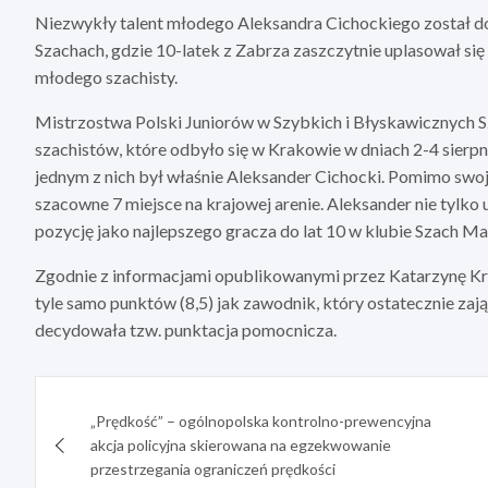
Niezwykły talent młodego Aleksandra Cichockiego został d
Szachach, gdzie 10-latek z Zabrza zaszczytnie uplasował się
młodego szachisty.
Mistrzostwa Polski Juniorów w Szybkich i Błyskawicznych 
szachistów, które odbyło się w Krakowie w dniach 2-4 sierpn
jednym z nich był właśnie Aleksander Cichocki. Pomimo swo
szacowne 7 miejsce na krajowej arenie. Aleksander nie tylko
pozycję jako najlepszego gracza do lat 10 w klubie Szach Mat
Zgodnie z informacjami opublikowanymi przez Katarzynę Kra
tyle samo punktów (8,5) jak zawodnik, który ostatecznie zają
decydowała tzw. punktacja pomocnicza.
Nawigacja
„Prędkość” – ogólnopolska kontrolno-prewencyjna
wpisu
akcja policyjna skierowana na egzekwowanie
przestrzegania ograniczeń prędkości