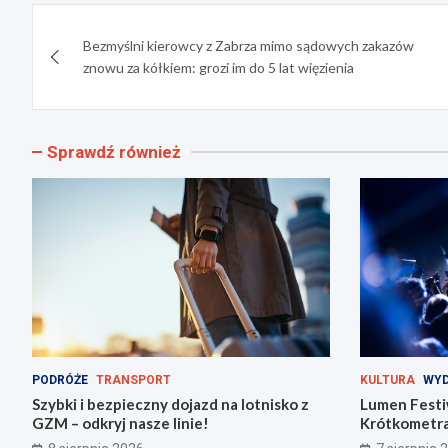
Nawigacja
Bezmyślni kierowcy z Zabrza mimo sądowych zakazów
wpisu
znowu za kółkiem: grozi im do 5 lat więzienia
Sprawdź również
PODRÓŻE
TRANSPORT
KULTURA
WYD
Szybki i bezpieczny dojazd na lotnisko z
Lumen Festi
GZM – odkryj nasze linie!
Krótkometra
Zabrzu!