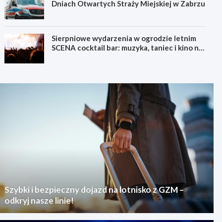
Dniach Otwartych Straży Miejskiej w Zabrzu
Sierpniowe wydarzenia w ogrodzie letnim
SCENA cocktail bar: muzyka, taniec i kino na
świeżym powietrzu
Szybki i bezpieczny dojazd na lotnisko z GZM –
odkryj nasze linie!