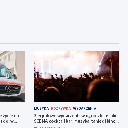
MUZYKA
ROZRYWKA
WYDARZENIA
e życie na
Sierpniowe wydarzenia w ogrodzie letnim
skiej w
SCENA cocktail bar: muzyka, taniec i kino
na świeżym powietrzu