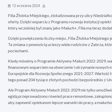
12 września 2024
Filia Żłobka Miejskiego, zlokalizowana przy ulicy Niedziałk
oferty. Dzięki wsparciu z Programu rozwoju instytucji opie
który wcześniej był znany jako Maluch+, Filia ma teraz dod
Dzięki powiększeniu liczby miejsc, Filia Żłobka Miejskiego je
Ta zmiana z pewnością ucieszy wielu rodziców z Zabrza, któ
pociechami.
Kiedy mówimy o Programie Aktywny Maluch 2022-2029, warto
finansowym wsparciem na utworzenie i utrzymanie nowych m
Europejskie dla Rozwoju Społecznego 2021-2027. Wartość tyc
tego ponad 204 tysiące złotych pochodzi bezpośrednio z Unii
Ale Program Aktywny Maluch 2022-2029 nie tylko umożliwia F
egidą przeprowadzono również prace remontowe, zakupiono
aby zapewnić opiekunom lepsze warunki do pracy, a malucho