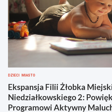
DZIECI
MIASTO
Ekspansja Filii Żłobka Miejs
Niedziałkowskiego 2: Powięks
Programowi Aktywny Maluc