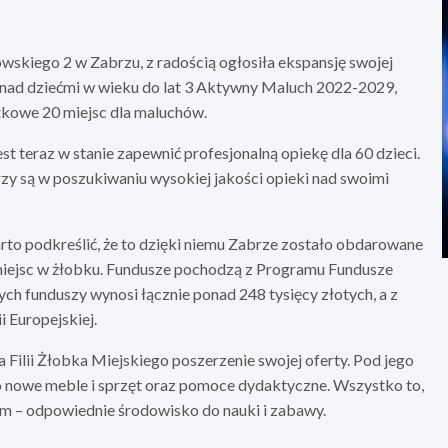
owskiego 2 w Zabrzu, z radością ogłosiła ekspansję swojej
ki nad dziećmi w wieku do lat 3 Aktywny Maluch 2022-2029,
atkowe 20 miejsc dla maluchów.
st teraz w stanie zapewnić profesjonalną opiekę dla 60 dzieci.
rzy są w poszukiwaniu wysokiej jakości opieki nad swoimi
 podkreślić, że to dzięki niemu Zabrze zostało obdarowane
iejsc w żłobku. Fundusze pochodzą z Programu Fundusze
h funduszy wynosi łącznie ponad 248 tysięcy złotych, a z
 Europejskiej.
ilii Żłobka Miejskiego poszerzenie swojej oferty. Pod jego
 nowe meble i sprzęt oraz pomoce dydaktyczne. Wszystko to,
m – odpowiednie środowisko do nauki i zabawy.