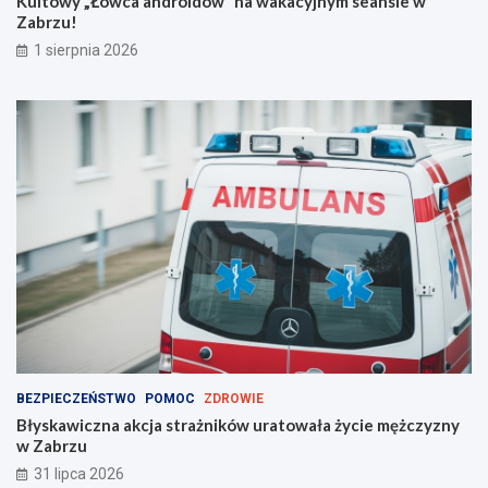
Kultowy „Łowca androidów” na wakacyjnym seansie w
e
Zabrzu!
m
!
1 sierpnia 2026
BEZPIECZEŃSTWO
POMOC
ZDROWIE
Błyskawiczna akcja strażników uratowała życie mężczyzny
w Zabrzu
31 lipca 2026