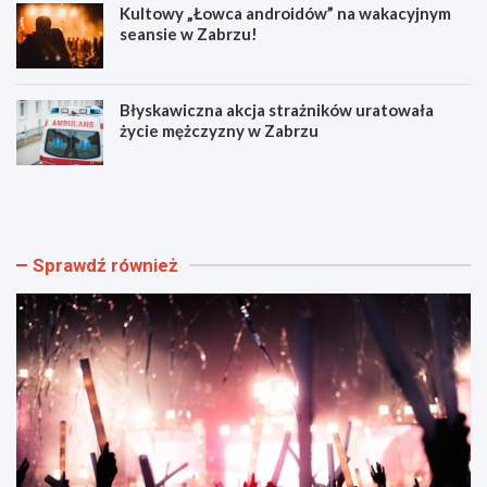
Kultowy „Łowca androidów” na wakacyjnym
seansie w Zabrzu!
Błyskawiczna akcja strażników uratowała
życie mężczyzny w Zabrzu
W
N
i
o
e
w
l
e
k
o
Sprawdź również
i
b
e
j
w
a
y
z
d
d
a
y
r
i
z
r
e
o
n
z
i
k