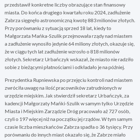
przedstawił konkretne liczby obrazujące stan finansowy
miasta. Do końca drugiego kwartału roku 2024, zadłużenie
Zabrza sięgnęło astronomiczną kwotę 883 milionów złotych.
Przy porównaniu z sytuacją sprzed 18 lat, kiedy to
Małgorzata Mańka-Szulik przejmowała rządy nad miastem
a zadłużenie wynosiło jedynie 64 miliony złotych, okazuje się,
że w ciągu tych lat zadłużenie wzrosło o 818 milionów
złotych. Sekretarz Urbańczyk wskazał, że miasto nie radziło
sobie z bieżącymi płatnościami i odkładało je na później.
Prezydentka Rupniewska po przejęciu kontroli nad miastem
zwróciła uwagę na ilość pracowników zatrudnionych w
urzędzie miejskim. Jak stwierdził sekretarz Urbańczyk, za
kadencji Małgorzaty Mańki-Szulik w samym tylko Urzędzie
Miasta i Miejskim Zarządzie Dróg pracowało aż 727 osób,
czyli o 197 więcej niż na początku jej rządów. W tym samym
czasie liczba mieszkańców Zabrza spadła o 36 tysięcy. Przy
porównaniu do innych miast okazało się, że Zabrze miało