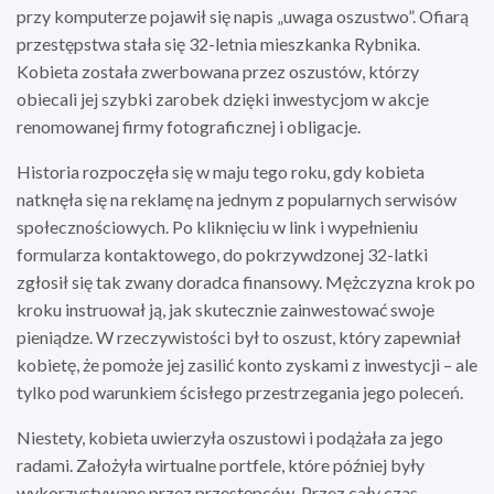
przy komputerze pojawił się napis „uwaga oszustwo”. Ofiarą
przestępstwa stała się 32-letnia mieszkanka Rybnika.
Kobieta została zwerbowana przez oszustów, którzy
obiecali jej szybki zarobek dzięki inwestycjom w akcje
renomowanej firmy fotograficznej i obligacje.
Historia rozpoczęła się w maju tego roku, gdy kobieta
natknęła się na reklamę na jednym z popularnych serwisów
społecznościowych. Po kliknięciu w link i wypełnieniu
formularza kontaktowego, do pokrzywdzonej 32-latki
zgłosił się tak zwany doradca finansowy. Mężczyzna krok po
kroku instruował ją, jak skutecznie zainwestować swoje
pieniądze. W rzeczywistości był to oszust, który zapewniał
kobietę, że pomoże jej zasilić konto zyskami z inwestycji – ale
tylko pod warunkiem ścisłego przestrzegania jego poleceń.
Niestety, kobieta uwierzyła oszustowi i podążała za jego
radami. Założyła wirtualne portfele, które później były
wykorzystywane przez przestępców. Przez cały czas