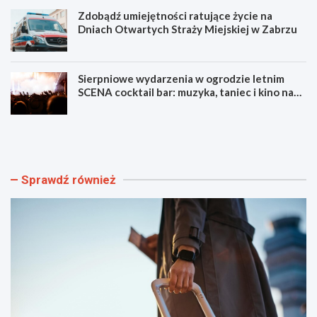
Zdobądź umiejętności ratujące życie na
Dniach Otwartych Straży Miejskiej w Zabrzu
Sierpniowe wydarzenia w ogrodzie letnim
SCENA cocktail bar: muzyka, taniec i kino na
świeżym powietrzu
S
L
z
u
y
m
b
e
k
n
Sprawdź również
i
F
i
e
b
s
e
t
z
i
p
w
i
a
e
l
c
F
z
i
n
l