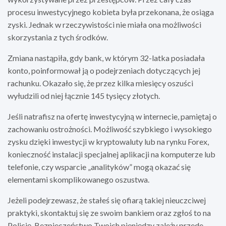
procesu inwestycyjnego kobieta była przekonana, że osiąga
zyski. Jednak w rzeczywistości nie miała ona możliwości
skorzystania z tych środków.
Zmiana nastąpiła, gdy bank, w którym 32-latka posiadała
konto, poinformował ją o podejrzeniach dotyczących jej
rachunku. Okazało się, że przez kilka miesięcy oszuści
wyłudzili od niej łącznie 145 tysięcy złotych.
Jeśli natrafisz na ofertę inwestycyjną w internecie, pamiętaj o
zachowaniu ostrożności. Możliwość szybkiego i wysokiego
zysku dzięki inwestycji w kryptowaluty lub na rynku Forex,
konieczność instalacji specjalnej aplikacji na komputerze lub
telefonie, czy wsparcie „analityków” mogą okazać się
elementami skomplikowanego oszustwa.
Jeżeli podejrzewasz, że stałeś się ofiarą takiej nieuczciwej
praktyki, skontaktuj się ze swoim bankiem oraz zgłoś to na
Policję. Bezpieczeństwo Twoich pieniędzy zależy przede