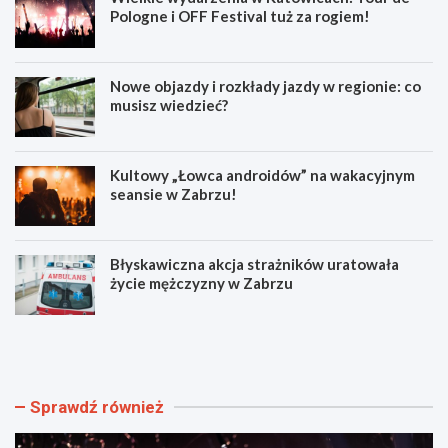
Pologne i OFF Festival tuż za rogiem!
Nowe objazdy i rozkłady jazdy w regionie: co
musisz wiedzieć?
Kultowy „Łowca androidów” na wakacyjnym
seansie w Zabrzu!
Błyskawiczna akcja strażników uratowała
życie mężczyzny w Zabrzu
W
N
i
o
e
w
l
e
k
o
Sprawdź również
i
b
e
j
w
a