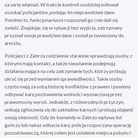
za serię włamań. W trakcie kontroli osobistej usiłował
oszukać policjantów, podając im nieprawdziwe dane.
Pomimo to, funkcjonariusze rozpoznali go i nie dali się
zwieść. Znajdując się w sytuacji bez wyjścia, zatrzymany
przyznał swoje prawdziwe dane i został przewieziony do
aresztu.
Policjanci z Zabrza codziennie starannie sprawdzają osoby, z
którymi mają kontakt, a także nieustannie podejmują
działania mające na celu zatrzymanie tych, którzy próbują
ukryć się przed wymiarem sprawiedliwości. Takie osoby
często mają za sobą historię konfliktów z prawem i powinny
odbywać karę pozbawienia wolności wyznaczoną przez
prawomocny wyrok. Jednakże, z różnorodnych przyczyn,
unikają zgłoszenia się do zakładów karnych i próbują utajenić
swoją obecność. Gdy do komendy w Zabrzu wpływa list
gończy lub nakaz odbycia kary, policja rozpoczyna operację
poszukiwawczą, której celem jest ustalenie miejsca pobytu i