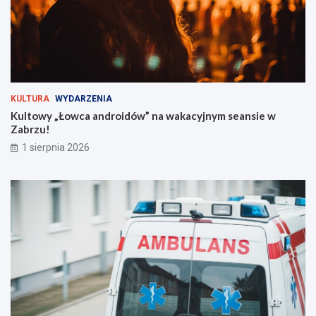
u
ż
z
a
r
o
g
KULTURA
WYDARZENIA
i
Kultowy „Łowca androidów” na wakacyjnym seansie w
e
Zabrzu!
m
!
1 sierpnia 2026