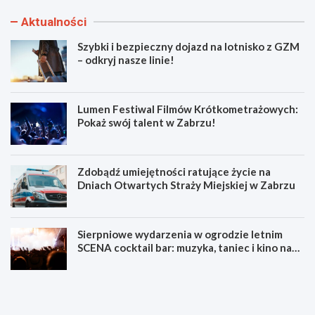
Aktualności
Szybki i bezpieczny dojazd na lotnisko z GZM
– odkryj nasze linie!
Lumen Festiwal Filmów Krótkometrażowych:
Pokaż swój talent w Zabrzu!
Zdobądź umiejętności ratujące życie na
Dniach Otwartych Straży Miejskiej w Zabrzu
Sierpniowe wydarzenia w ogrodzie letnim
SCENA cocktail bar: muzyka, taniec i kino na
świeżym powietrzu
S
L
z
u
y
m
b
e