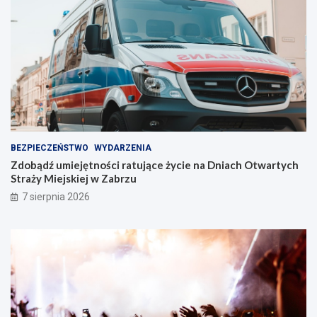
n
t
i
w
e
Z
!
a
b
r
z
u
!
BEZPIECZEŃSTWO
WYDARZENIA
Zdobądź umiejętności ratujące życie na Dniach Otwartych
Straży Miejskiej w Zabrzu
7 sierpnia 2026