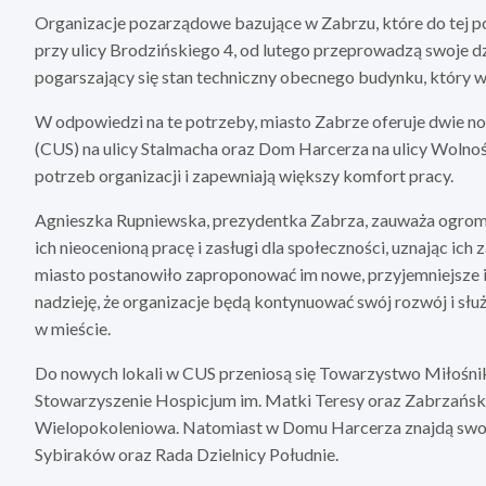
Organizacje pozarządowe bazujące w Zabrzu, które do tej p
przy ulicy Brodzińskiego 4, od lutego przeprowadzą swoje dzia
pogarszający się stan techniczny obecnego budynku, który
W odpowiedzi na te potrzeby, miasto Zabrze oferuje dwie 
(CUS) na ulicy Stalmacha oraz Dom Harcerza na ulicy Wolno
potrzeb organizacji i zapewniają większy komfort pracy.
Agnieszka Rupniewska, prezydentka Zabrza, zauważa ogromn
ich nieocenioną pracę i zasługi dla społeczności, uznając i
miasto postanowiło zaproponować im nowe, przyjemniejsze i
nadzieję, że organizacje będą kontynuować swój rozwój i służ
w mieście.
Do nowych lokali w CUS przeniosą się Towarzystwo Miłoś
Stowarzyszenie Hospicjum im. Matki Teresy oraz Zabrzańs
Wielopokoleniowa. Natomiast w Domu Harcerza znajdą swo
Sybiraków oraz Rada Dzielnicy Południe.