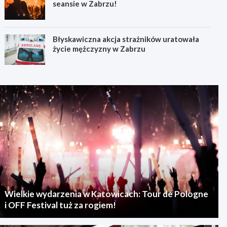
seansie w Zabrzu!
Błyskawiczna akcja strażników uratowała
życie mężczyzny w Zabrzu
Wielkie wydarzenia w Katowicach: Tour de Pologne
i OFF Festival tuż za rogiem!