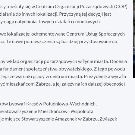
ory mieściły się w Centrum Organizacji Pozarządowych (COP)
łania do innych lokalizacji. Przyczyną tej decyzji jest
 wymaga natychmiastowych działań remontowych.
nowe lokalizacje: odremontowane Centrum Usług Społecznych
ści. Te nowe pomieszczenia są bardziej przystosowane do
y wkład organizacji pozarządowych w życie miasta. Docenia
ch za fundament społeczeństwa obywatelskiego. Z tego powodu
 lepsze warunki pracy w centrum miasta. Prezydentka wyraża
yć mieszkańcom Zabrza, a jej zależy na ich dalszej obecności
ników Lwowa i Kresów Południowo-Wschodnich,
kie Stowarzyszenie Mieszkańców i Wspólnota
je miejsce Stowarzyszenie Amazonek w Zabrzu, Związek