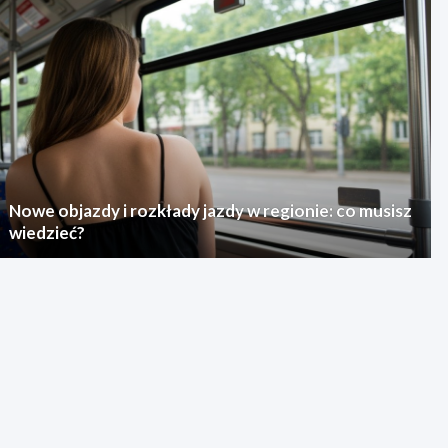
Nowe objazdy i rozkłady jazdy w regionie: co musisz
wiedzieć?