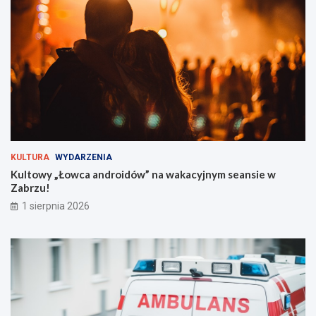
i
ć
v
?
a
l
t
u
ż
z
a
r
o
g
KULTURA
WYDARZENIA
i
Kultowy „Łowca androidów” na wakacyjnym seansie w
e
Zabrzu!
m
!
1 sierpnia 2026