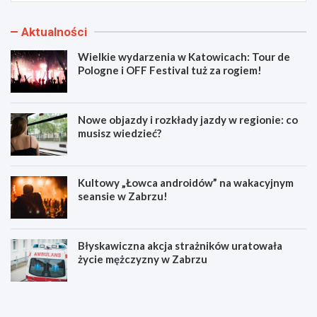
Aktualności
Wielkie wydarzenia w Katowicach: Tour de
Pologne i OFF Festival tuż za rogiem!
Nowe objazdy i rozkłady jazdy w regionie: co
musisz wiedzieć?
Kultowy „Łowca androidów” na wakacyjnym
seansie w Zabrzu!
Błyskawiczna akcja strażników uratowała
życie mężczyzny w Zabrzu
W
N
i
o
e
w