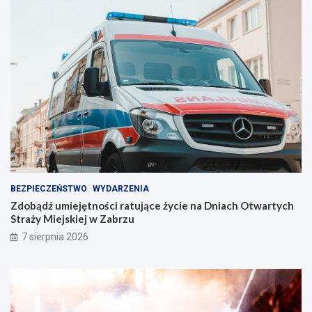
e
l
l
e
i
n
n
t
i
w
e
Z
!
a
b
r
z
u
!
BEZPIECZEŃSTWO
WYDARZENIA
Zdobądź umiejętności ratujące życie na Dniach Otwartych
Straży Miejskiej w Zabrzu
7 sierpnia 2026