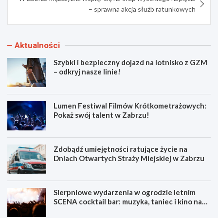
– sprawna akcja służb ratunkowych
Aktualności
Szybki i bezpieczny dojazd na lotnisko z GZM
– odkryj nasze linie!
Lumen Festiwal Filmów Krótkometrażowych:
Pokaż swój talent w Zabrzu!
Zdobądź umiejętności ratujące życie na
Dniach Otwartych Straży Miejskiej w Zabrzu
Sierpniowe wydarzenia w ogrodzie letnim
SCENA cocktail bar: muzyka, taniec i kino na
świeżym powietrzu
S
L