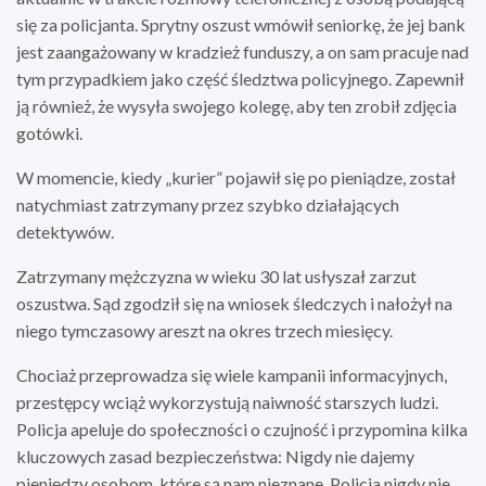
się za policjanta. Sprytny oszust wmówił seniorkę, że jej bank
jest zaangażowany w kradzież funduszy, a on sam pracuje nad
tym przypadkiem jako część śledztwa policyjnego. Zapewnił
ją również, że wysyła swojego kolegę, aby ten zrobił zdjęcia
gotówki.
W momencie, kiedy „kurier” pojawił się po pieniądze, został
natychmiast zatrzymany przez szybko działających
detektywów.
Zatrzymany mężczyzna w wieku 30 lat usłyszał zarzut
oszustwa. Sąd zgodził się na wniosek śledczych i nałożył na
niego tymczasowy areszt na okres trzech miesięcy.
Chociaż przeprowadza się wiele kampanii informacyjnych,
przestępcy wciąż wykorzystują naiwność starszych ludzi.
Policja apeluje do społeczności o czujność i przypomina kilka
kluczowych zasad bezpieczeństwa: Nigdy nie dajemy
pieniędzy osobom, które są nam nieznane. Policja nigdy nie