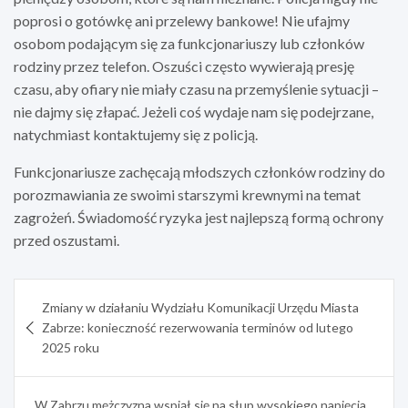
poprosi o gotówkę ani przelewy bankowe! Nie ufajmy
osobom podającym się za funkcjonariuszy lub członków
rodziny przez telefon. Oszuści często wywierają presję
czasu, aby ofiary nie miały czasu na przemyślenie sytuacji –
nie dajmy się złapać. Jeżeli coś wydaje nam się podejrzane,
natychmiast kontaktujemy się z policją.
Funkcjonariusze zachęcają młodszych członków rodziny do
porozmawiania ze swoimi starszymi krewnymi na temat
zagrożeń. Świadomość ryzyka jest najlepszą formą ochrony
przed oszustami.
Nawigacja
Zmiany w działaniu Wydziału Komunikacji Urzędu Miasta
wpisu
Zabrze: konieczność rezerwowania terminów od lutego
2025 roku
W Zabrzu mężczyzna wspiął się na słup wysokiego napięcia