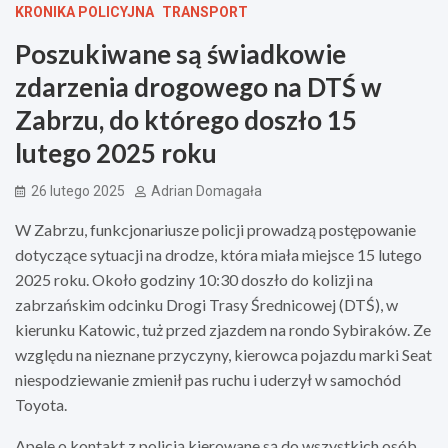
KRONIKA POLICYJNA
TRANSPORT
Poszukiwane są świadkowie
zdarzenia drogowego na DTŚ w
Zabrzu, do którego doszło 15
lutego 2025 roku
26 lutego 2025
Adrian Domagała
W Zabrzu, funkcjonariusze policji prowadzą postępowanie
dotyczące sytuacji na drodze, która miała miejsce 15 lutego
2025 roku. Około godziny 10:30 doszło do kolizji na
zabrzańskim odcinku Drogi Trasy Średnicowej (DTŚ), w
kierunku Katowic, tuż przed zjazdem na rondo Sybiraków. Ze
względu na nieznane przyczyny, kierowca pojazdu marki Seat
niespodziewanie zmienił pas ruchu i uderzył w samochód
Toyota.
Apele o kontakt z policją kierowane są do wszystkich osób