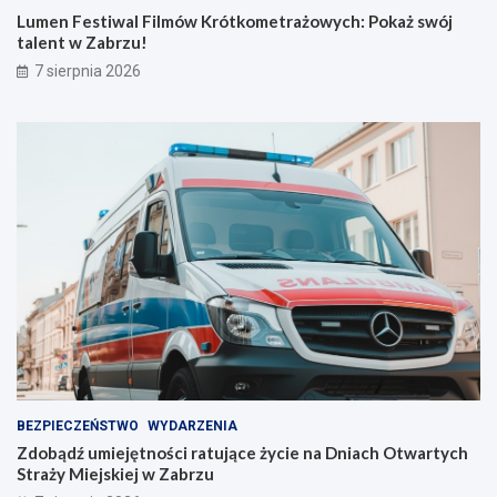
t
u
Lumen Festiwal Filmów Krótkometrażowych: Pokaż swój
k
j
talent w Zabrzu!
o
ą
7 sierpnia 2026
m
c
e
e
t
ż
r
y
a
c
ż
i
o
e
w
n
y
a
c
D
h
n
:
i
P
a
o
c
k
h
a
O
ż
t
BEZPIECZEŃSTWO
WYDARZENIA
s
w
Zdobądź umiejętności ratujące życie na Dniach Otwartych
w
a
Straży Miejskiej w Zabrzu
ó
r