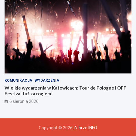
z
u
KOMUNIKACJA
WYDARZENIA
Wielkie wydarzenia w Katowicach: Tour de Pologne i OFF
Festival tuż za rogiem!
6 sierpnia 2026
Copyright © 2026
Zabrze INFO