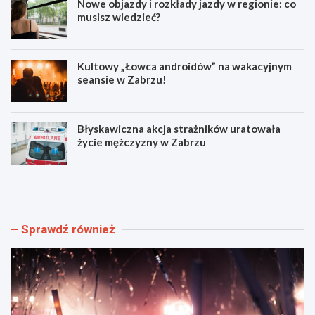
Nowe objazdy i rozkłady jazdy w regionie: co
musisz wiedzieć?
Kultowy „Łowca androidów” na wakacyjnym
seansie w Zabrzu!
Błyskawiczna akcja strażników uratowała
życie mężczyzny w Zabrzu
W
N
i
o
e
w
l
e
k
o
Sprawdź również
i
b
e
j
w
a
y
z
d
d
a
y
r
i