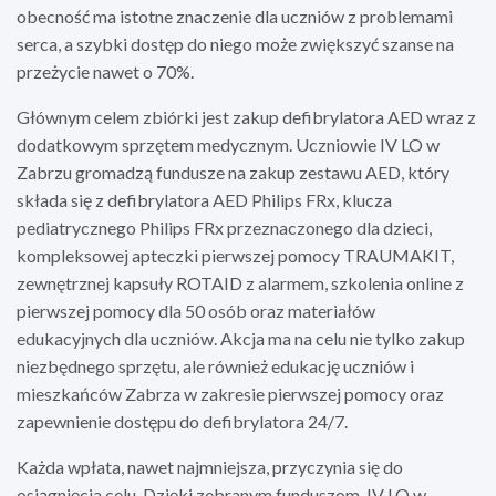
obecność ma istotne znaczenie dla uczniów z problemami
serca, a szybki dostęp do niego może zwiększyć szanse na
przeżycie nawet o 70%.
Głównym celem zbiórki jest zakup defibrylatora AED wraz z
dodatkowym sprzętem medycznym. Uczniowie IV LO w
Zabrzu gromadzą fundusze na zakup zestawu AED, który
składa się z defibrylatora AED Philips FRx, klucza
pediatrycznego Philips FRx przeznaczonego dla dzieci,
kompleksowej apteczki pierwszej pomocy TRAUMAKIT,
zewnętrznej kapsuły ROTAID z alarmem, szkolenia online z
pierwszej pomocy dla 50 osób oraz materiałów
edukacyjnych dla uczniów. Akcja ma na celu nie tylko zakup
niezbędnego sprzętu, ale również edukację uczniów i
mieszkańców Zabrza w zakresie pierwszej pomocy oraz
zapewnienie dostępu do defibrylatora 24/7.
Każda wpłata, nawet najmniejsza, przyczynia się do
osiągnięcia celu. Dzięki zebranym funduszom, IV LO w