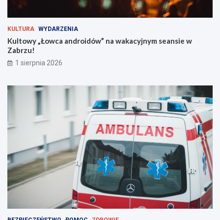
r
o
g
KULTURA
WYDARZENIA
i
Kultowy „Łowca androidów” na wakacyjnym seansie w
e
Zabrzu!
m
!
1 sierpnia 2026