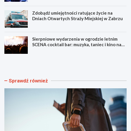
Zdobądź umiejętności ratujące życie na
Dniach Otwartych Straży Miejskiej w Zabrzu
Sierpniowe wydarzenia w ogrodzie letnim
SCENA cocktail bar: muzyka, taniec i kino na
świeżym powietrzu
S
L
z
u
y
m
b
e
k
n
Sprawdź również
i
F
i
e
b
s
e
t
z
i
p
w
i
a
e
l
c
F
z
i