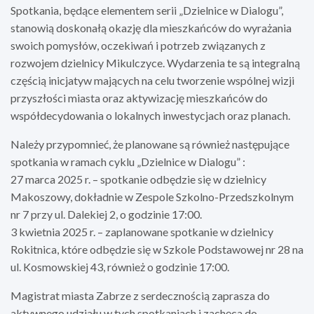
Spotkania, będące elementem serii „Dzielnice w Dialogu”,
stanowią doskonałą okazję dla mieszkańców do wyrażania
swoich pomysłów, oczekiwań i potrzeb związanych z
rozwojem dzielnicy Mikulczyce. Wydarzenia te są integralną
częścią inicjatyw mających na celu tworzenie wspólnej wizji
przyszłości miasta oraz aktywizację mieszkańców do
współdecydowania o lokalnych inwestycjach oraz planach.
Należy przypomnieć, że planowane są również następujące
spotkania w ramach cyklu „Dzielnice w Dialogu” :
27 marca 2025 r. – spotkanie odbędzie się w dzielnicy
Makoszowy, dokładnie w Zespole Szkolno-Przedszkolnym
nr 7 przy ul. Dalekiej 2, o godzinie 17:00.
3 kwietnia 2025 r. – zaplanowane spotkanie w dzielnicy
Rokitnica, które odbędzie się w Szkole Podstawowej nr 28 na
ul. Kosmowskiej 43, również o godzinie 17:00.
Magistrat miasta Zabrze z serdecznością zaprasza do
aktywnego udziału w tych spotkaniach i zachęca do