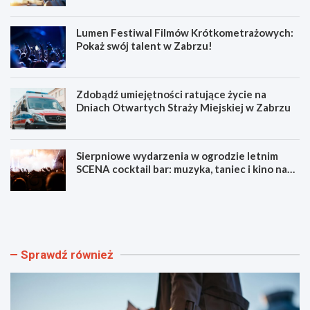
Lumen Festiwal Filmów Krótkometrażowych:
Pokaż swój talent w Zabrzu!
Zdobądź umiejętności ratujące życie na
Dniach Otwartych Straży Miejskiej w Zabrzu
Sierpniowe wydarzenia w ogrodzie letnim
SCENA cocktail bar: muzyka, taniec i kino na
świeżym powietrzu
S
L
z
u
y
m
b
e
k
n
Sprawdź również
i
F
i
e
b
s
e
t
z
i