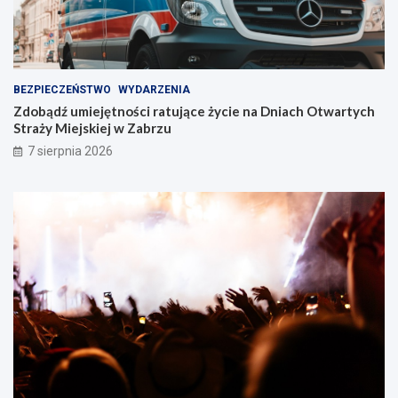
z
u
!
BEZPIECZEŃSTWO
WYDARZENIA
Zdobądź umiejętności ratujące życie na Dniach Otwartych
Straży Miejskiej w Zabrzu
7 sierpnia 2026