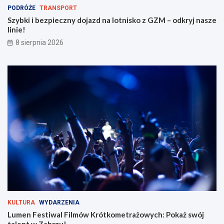
a
r
PODRÓŻE
TRANSPORT
z
ó
d
t
Szybki i bezpieczny dojazd na lotnisko z GZM – odkryj nasze
n
k
linie!
a
o
8 sierpnia 2026
l
m
o
e
t
t
n
r
i
a
s
ż
k
o
o
w
z
y
G
c
Z
h
M
:
–
P
o
o
d
k
k
a
r
ż
KULTURA
WYDARZENIA
y
s
Lumen Festiwal Filmów Krótkometrażowych: Pokaż swój
j
w
talent w Zabrzu!