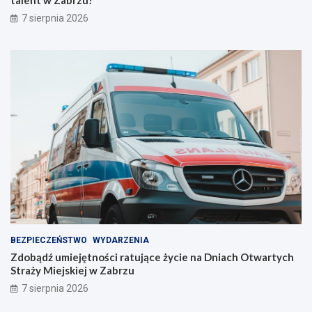
n
ó
7 sierpnia 2026
a
j
s
t
z
a
e
l
l
e
i
n
n
t
i
w
e
Z
!
a
b
r
z
u
!
BEZPIECZEŃSTWO
WYDARZENIA
Zdobądź umiejętności ratujące życie na Dniach Otwartych
Straży Miejskiej w Zabrzu
7 sierpnia 2026