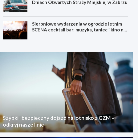
Dniach Otwartych Straży Miejskiej w Zabrzu
Sierpniowe wydarzenia w ogrodzie letnim
SCENA cocktail bar: muzyka, taniec i kino na
świeżym powietrzu
Szybki i bezpieczny dojazd na lotnisko z GZM –
odkryj nasze linie!