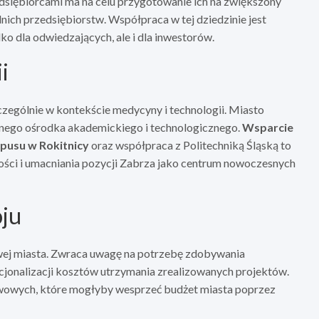
edsiębiorcami ma na celu przygotowanie ich na zwiększony
nich przedsiębiorstw. Współpraca w tej dziedzinie jest
ko dla odwiedzających, ale i dla inwestorów.
i
czególnie w kontekście medycyny i technologii. Miasto
ilnego ośrodka akademickiego i technologicznego.
Wsparcie
pusu w Rokitnicy
oraz współpraca z Politechniką Śląską to
ości i umacniania pozycji Zabrza jako centrum nowoczesnych
oju
wej miasta. Zwraca uwagę na potrzebę zdobywania
cjonalizacji kosztów utrzymania zrealizowanych projektów.
wowych, które mogłyby wesprzeć budżet miasta poprzez