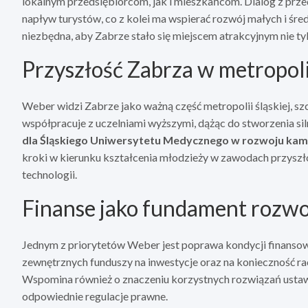
lokalnym przedsiębiorcom, jak i mieszkańcom. Dialog z prz
napływ turystów, co z kolei ma wspierać rozwój małych i śred
niezbędna, aby Zabrze stało się miejscem atrakcyjnym nie tyl
Przyszłość Zabrza w metropoli
Weber widzi Zabrze jako ważną część metropolii śląskiej, sz
współpracuje z uczelniami wyższymi, dążąc do stworzenia s
dla Śląskiego Uniwersytetu Medycznego w rozwoju kam
kroki w kierunku kształcenia młodzieży w zawodach przyszł
technologii.
Finanse jako fundament rozw
Jednym z priorytetów Weber jest poprawa kondycji finanso
zewnętrznych funduszy na inwestycje oraz na konieczność ra
Wspomina również o znaczeniu korzystnych rozwiązań usta
odpowiednie regulacje prawne.