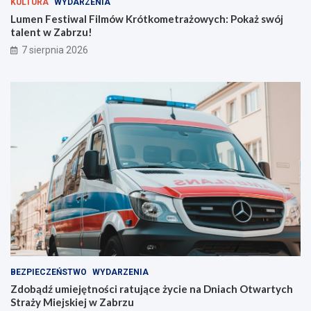
KULTURA
WYDARZENIA
ó
t
t
u
Lumen Festiwal Filmów Krótkometrażowych: Pokaż swój
k
j
talent w Zabrzu!
o
ą
7 sierpnia 2026
m
c
e
e
t
ż
r
y
a
c
ż
i
o
e
w
n
y
a
c
D
h
n
:
i
P
a
o
c
k
h
a
O
ż
t
BEZPIECZEŃSTWO
WYDARZENIA
s
w
Zdobądź umiejętności ratujące życie na Dniach Otwartych
w
a
Straży Miejskiej w Zabrzu
ó
r