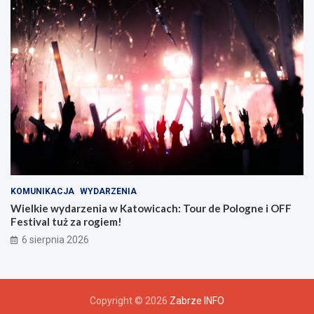
r
z
u
KOMUNIKACJA
WYDARZENIA
Wielkie wydarzenia w Katowicach: Tour de Pologne i OFF
Festival tuż za rogiem!
6 sierpnia 2026
Copyright © 2026
Zabrze INFO