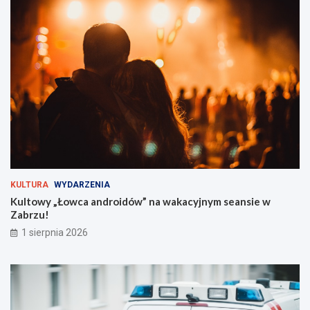
s
i
t
e
i
ć
v
?
a
l
t
u
ż
z
a
r
o
g
KULTURA
WYDARZENIA
i
Kultowy „Łowca androidów” na wakacyjnym seansie w
e
Zabrzu!
m
!
1 sierpnia 2026