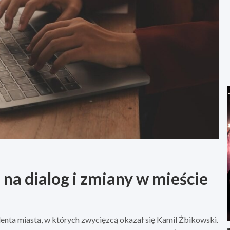
na dialog i zmiany w mieście
nta miasta, w których zwycięzcą okazał się Kamil Żbikowski.