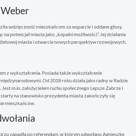
y Weber
ziła wdzięczność mieszkańcom za wsparcie i oddane głosy.
na potencjał miasta jako „kopalni możliwości”. Jej działania
budżetowej miasta i otwarcie nowych perspektyw rozwojowych.
kiem z wykształcenia. Posiada także wykształcenie
międzynarodowymi. Od 2018 roku działa jako radny w Radzie
. Jest m.in. założycielem ruchu społecznego Lepsze Zabrze i
 starty na stanowisko prezydenta miasta zakończyły się
nie mieszkańców.
dwołania
brzu zapadła po referendum, w którym odwołano Agnieszkę