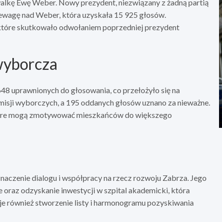
alkę Ewę Weber. Nowy prezydent, niezwiązany z żadną partią
zewagę nad Weber, która uzyskała 15 925 głosów.
tóre skutkowało odwołaniem poprzedniej prezydent
wyborcza
8 uprawnionych do głosowania, co przełożyło się na
sji wyborczych, a 195 oddanych głosów uznano za nieważne.
które mogą zmotywować mieszkańców do większego
znaczenie dialogu i współpracy na rzecz rozwoju Zabrza. Jego
 oraz odzyskanie inwestycji w szpital akademicki, która
je również stworzenie listy i harmonogramu pozyskiwania