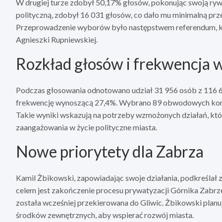
W drugiej turze zdobył 50,17% głosów, pokonując swoją ryw
polityczną, zdobył 16 031 głosów, co dało mu minimalną pr
Przeprowadzenie wyborów było następstwem referendum, k
Agnieszki Rupniewskiej.
Rozkład głosów i frekwencja 
Podczas głosowania odnotowano udział 31 956 osób z 116 64
frekwencję wynoszącą 27,4%. Wybrano 89 obwodowych komi
Takie wyniki wskazują na potrzeby wzmożonych działań, 
zaangażowania w życie polityczne miasta.
Nowe priorytety dla Zabrza
Kamil Żbikowski, zapowiadając swoje działania, podkreślał 
celem jest zakończenie procesu prywatyzacji Górnika Zabrze
została wcześniej przekierowana do Gliwic. Żbikowski planu
środków zewnętrznych, aby wspierać rozwój miasta.