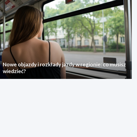
Nowe objazdy i rozkłady jazdy w regionie: co musisz
wiedzieć?