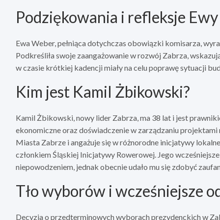
Podziękowania i refleksje Ew
Ewa Weber, pełniąca dotychczas obowiązki komisarza, wyra
Podkreśliła swoje zaangażowanie w rozwój Zabrza, wskazując 
w czasie krótkiej kadencji miały na celu poprawę sytuacji 
Kim jest Kamil Żbikowski?
Kamil Żbikowski, nowy lider Zabrza, ma 38 lat i jest prawni
ekonomiczne oraz doświadczenie w zarządzaniu projektami 
Miasta Zabrze i angażuje się w różnorodne inicjatywy lokalne
członkiem Śląskiej Inicjatywy Rowerowej. Jego wcześniejsze
niepowodzeniem, jednak obecnie udało mu się zdobyć zaufa
Tło wyborów i wcześniejsze o
Decyzja o przedterminowych wyborach prezydenckich w Za