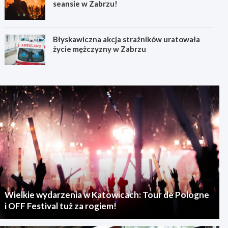
seansie w Zabrzu!
Błyskawiczna akcja strażników uratowała
życie mężczyzny w Zabrzu
Wielkie wydarzenia w Katowicach: Tour de Pologne
i OFF Festival tuż za rogiem!