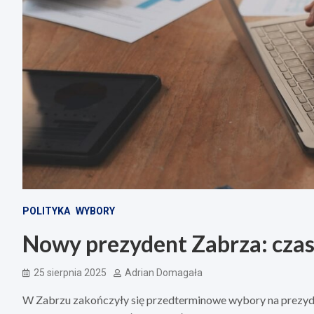
POLITYKA
WYBORY
Nowy prezydent Zabrza: czas 
25 sierpnia 2025
Adrian Domagała
W Zabrzu zakończyły się przedterminowe wybory na prezyde