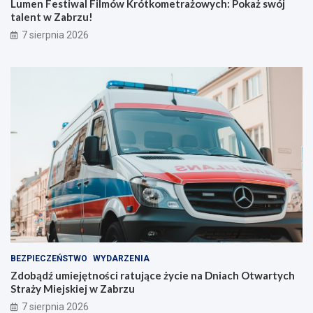
t
u
Lumen Festiwal Filmów Krótkometrażowych: Pokaż swój
k
j
talent w Zabrzu!
o
ą
7 sierpnia 2026
m
c
e
e
t
ż
r
y
a
c
ż
i
o
e
w
n
y
a
c
D
h
n
:
i
P
a
o
c
k
h
a
O
ż
t
BEZPIECZEŃSTWO
WYDARZENIA
s
w
Zdobądź umiejętności ratujące życie na Dniach Otwartych
w
a
Straży Miejskiej w Zabrzu
ó
r
7 sierpnia 2026
j
t