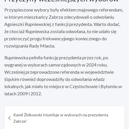
Przyspieszone wybory były efektem majowego referendum,
w którym mieszkańcy Zabrza zdecydowali o odwołaniu
Agnieszki Rupniewskiej z funkcji prezydenta. Warto dodać,
że chociaż Rupniewska została odwołana, to nie udało się
przekroczyć progu frekwencyjnego koniecznego do
rozwiązania Rady Miasta.
Rupniewska pełniła funkcję prezydenta przez rok, po
wygranej w wyborach samorządowych w 2024 roku.
Wcześniej przeprowadzone referenda w województwie
śląskim również doprowadziły do odwołania władz
lokalnych, jak miało to miejsce w Częstochowie i Bytomiu w
latach 2009 i 2012.
Nawigacja
Kamil Żbikowski triumfuje w wyborach na prezydenta
wpisu
Zabrza!