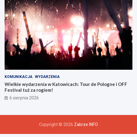
z
u
KOMUNIKACJA
WYDARZENIA
Wielkie wydarzenia w Katowicach: Tour de Pologne i OFF
Festival tuż za rogiem!
6 sierpnia 2026
Copyright © 2026
Zabrze INFO