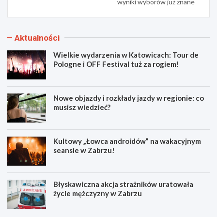
wyniki wyborów już znane
Aktualności
Wielkie wydarzenia w Katowicach: Tour de
Pologne i OFF Festival tuż za rogiem!
Nowe objazdy i rozkłady jazdy w regionie: co
musisz wiedzieć?
Kultowy „Łowca androidów” na wakacyjnym
seansie w Zabrzu!
Błyskawiczna akcja strażników uratowała
życie mężczyzny w Zabrzu
W
N
i
o