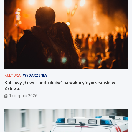
t
e
i
ć
v
?
a
l
t
u
ż
z
a
r
o
g
KULTURA
WYDARZENIA
i
Kultowy „Łowca androidów” na wakacyjnym seansie w
e
Zabrzu!
m
!
1 sierpnia 2026