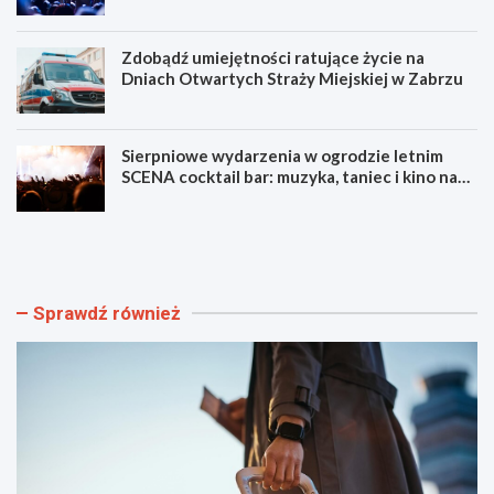
Zdobądź umiejętności ratujące życie na
Dniach Otwartych Straży Miejskiej w Zabrzu
Sierpniowe wydarzenia w ogrodzie letnim
SCENA cocktail bar: muzyka, taniec i kino na
świeżym powietrzu
S
L
z
u
y
m
b
e
k
n
Sprawdź również
i
F
i
e
b
s
e
t
z
i
p
w
i
a
e
l
c
F