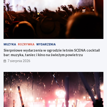
w
a
Z
ż
a
y
b
M
r
i
z
e
u
j
!
s
k
i
MUZYKA
ROZRYWKA
WYDARZENIA
e
Sierpniowe wydarzenia w ogrodzie letnim SCENA cocktail
j
bar: muzyka, taniec i kino na świeżym powietrzu
w
Z
7 sierpnia 2026
a
b
r
z
u