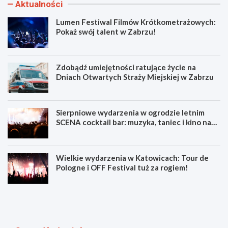
Aktualności
Lumen Festiwal Filmów Krótkometrażowych:
Pokaż swój talent w Zabrzu!
Zdobądź umiejętności ratujące życie na
Dniach Otwartych Straży Miejskiej w Zabrzu
Sierpniowe wydarzenia w ogrodzie letnim
SCENA cocktail bar: muzyka, taniec i kino na
świeżym powietrzu
Wielkie wydarzenia w Katowicach: Tour de
Pologne i OFF Festival tuż za rogiem!
L
Z
u
d
m
o
e
b
n
ą