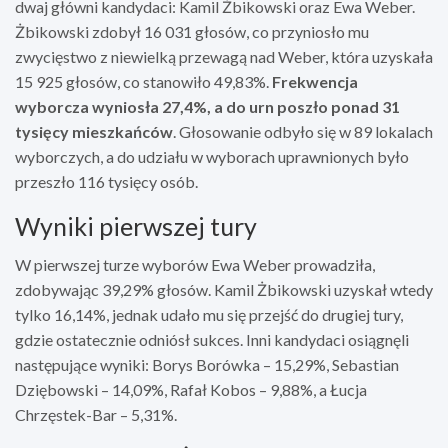
dwaj główni kandydaci: Kamil Żbikowski oraz Ewa Weber.
Żbikowski zdobył 16 031 głosów, co przyniosło mu
zwycięstwo z niewielką przewagą nad Weber, która uzyskała
15 925 głosów, co stanowiło 49,83%.
Frekwencja
wyborcza wyniosła 27,4%, a do urn poszło ponad 31
tysięcy mieszkańców
. Głosowanie odbyło się w 89 lokalach
wyborczych, a do udziału w wyborach uprawnionych było
przeszło 116 tysięcy osób.
Wyniki pierwszej tury
W pierwszej turze wyborów Ewa Weber prowadziła,
zdobywając 39,29% głosów. Kamil Żbikowski uzyskał wtedy
tylko 16,14%, jednak udało mu się przejść do drugiej tury,
gdzie ostatecznie odniósł sukces. Inni kandydaci osiągnęli
następujące wyniki: Borys Borówka – 15,29%, Sebastian
Dziębowski – 14,09%, Rafał Kobos – 9,88%, a Łucja
Chrzęstek-Bar – 5,31%.